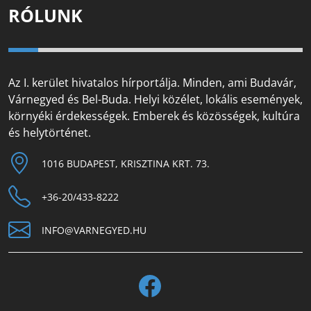
RÓLUNK
Az I. kerület hivatalos hírportálja. Minden, ami Budavár,
Várnegyed és Bel-Buda. Helyi közélet, lokális események,
környéki érdekességek. Emberek és közösségek, kultúra
és helytörténet.
1016 BUDAPEST, KRISZTINA KRT. 73.
+36-20/433-8222
INFO@VARNEGYED.HU