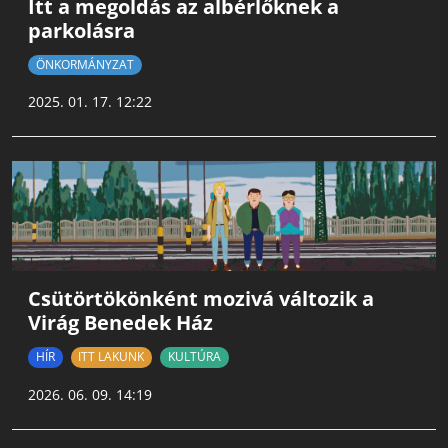
Itt a megoldás az albérlőknek a
parkolásra
ÖNKORMÁNYZAT
2025. 01. 17. 12:22
Csütörtökönként mozivá változik a
Virág Benedek Ház
HÍR
ITT LAKUNK
KULTÚRA
2026. 06. 09. 14:19