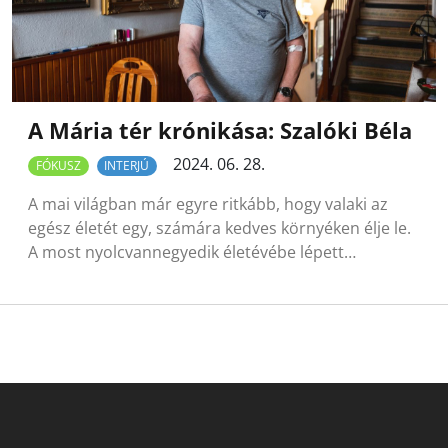
A Mária tér krónikása: Szalóki Béla
2024. 06. 28.
FÓKUSZ
INTERJÚ
A mai világban már egyre ritkább, hogy valaki az
egész életét egy, számára kedves környéken élje le.
A most nyolcvannegyedik életévébe lépett…