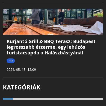
Kurjantó Grill & BBQ Terasz: Budapest
legrosszabb étterme, egy lehúzós
turistacsapda a Halászbástyánál
HÍR
2024. 05. 15. 12:09
KATEGÓRIÁK