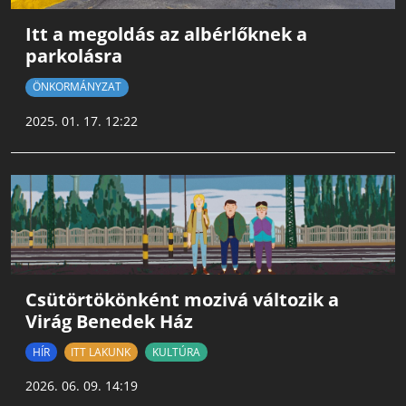
Itt a megoldás az albérlőknek a
parkolásra
ÖNKORMÁNYZAT
2025. 01. 17. 12:22
Csütörtökönként mozivá változik a
Virág Benedek Ház
HÍR
ITT LAKUNK
KULTÚRA
2026. 06. 09. 14:19