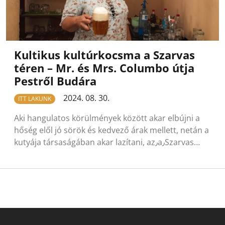
Kultikus kultúrkocsma a Szarvas
téren – Mr. és Mrs. Columbo útja
Pestről Budára
2024. 08. 30.
ITT LAKUNK
Aki hangulatos körülmények között akar elbújni a
hőség elől jó sörök és kedvező árak mellett, netán a
kutyája társaságában akar lazítani, az٫a٫Szarvas…