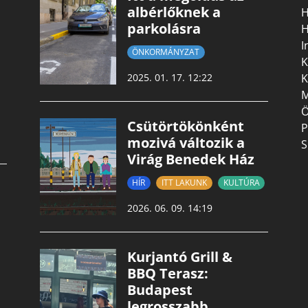
albérlőknek a
H
parkolásra
H
I
ÖNKORMÁNYZAT
K
K
2025. 01. 17. 12:22
M
Ö
Csütörtökönként
P
mozivá változik a
S
Virág Benedek Ház
HÍR
ITT LAKUNK
KULTÚRA
2026. 06. 09. 14:19
Kurjantó Grill &
BBQ Terasz:
Budapest
legrosszabb