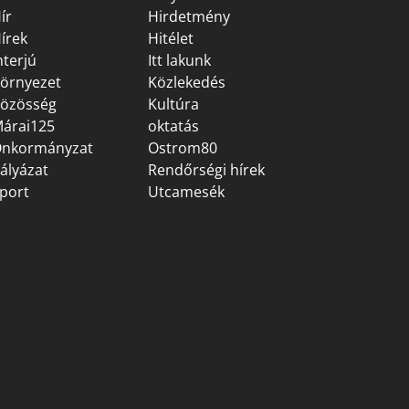
ír
Hirdetmény
írek
Hitélet
nterjú
Itt lakunk
örnyezet
Közlekedés
özösség
Kultúra
árai125
oktatás
nkormányzat
Ostrom80
ályázat
Rendőrségi hírek
port
Utcamesék