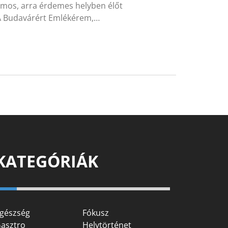
zámos, arra érdemes helyben élőt
 A Budavárért Emlékérem,…
KATEGÓRIÁK
gészség
Fókusz
asztro
Helytörténet