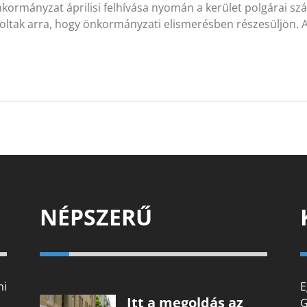
kormányzat áprilisi felhívása nyomán a kerület polgárai s
soltak arra, hogy önkormányzati elismerésben részesüljön.
NÉPSZERŰ
mi
E
Itt a megoldás az
G