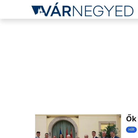
Ők 
HÍR