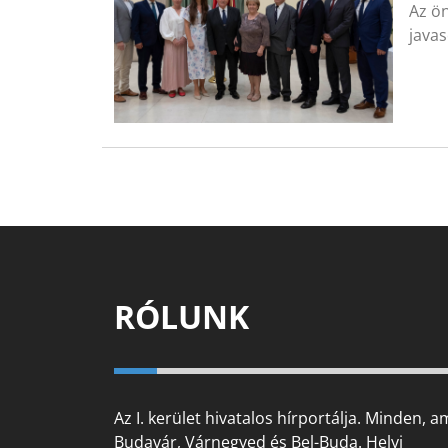
Az ön
java
RÓLUNK
Az I. kerület hivatalos hírportálja. Minden, a
Budavár, Várnegyed és Bel-Buda. Helyi