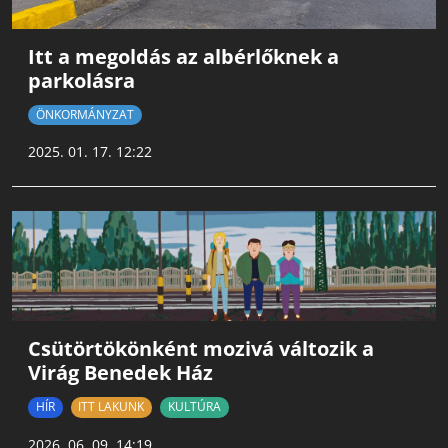
Itt a megoldás az albérlőknek a
parkolásra
ÖNKORMÁNYZAT
2025. 01. 17. 12:22
Csütörtökönként mozivá változik a
Virág Benedek Ház
HÍR
ITT LAKUNK
KULTÚRA
2026. 06. 09. 14:19