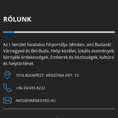
RÓLUNK
Az I. kerület hivatalos hírportálja. Minden, ami Budavár,
Várnegyed és Bel-Buda. Helyi közélet, lokális események,
környéki érdekességek. Emberek és közösségek, kultúra
és helytörténet.
1016 BUDAPEST, KRISZTINA KRT. 73.
+36-20/433-8222
INFO@VARNEGYED.HU