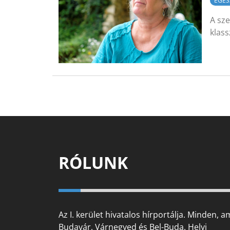
EGÉS
A sze
klass
RÓLUNK
Az I. kerület hivatalos hírportálja. Minden, a
Budavár, Várnegyed és Bel-Buda. Helyi