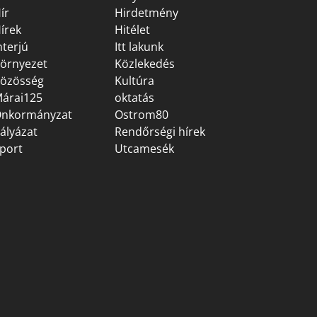
ír
Hirdetmény
írek
Hitélet
nterjú
Itt lakunk
örnyezet
Közlekedés
özösség
Kultúra
árai125
oktatás
nkormányzat
Ostrom80
ályázat
Rendőrségi hírek
port
Utcamesék