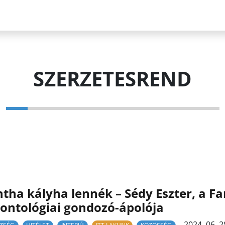
SZERZETESREND
tha kályha lennék – Sédy Eszter, a Fa
ontológiai gondozó-ápolója
2024. 06. 2