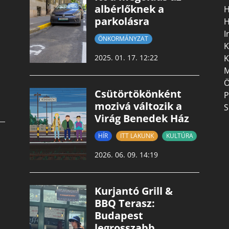
albérlőknek a
H
parkolásra
H
I
ÖNKORMÁNYZAT
K
K
2025. 01. 17. 12:22
M
Ö
Csütörtökönként
P
mozivá változik a
S
Virág Benedek Ház
HÍR
ITT LAKUNK
KULTÚRA
2026. 06. 09. 14:19
Kurjantó Grill &
BBQ Terasz:
Budapest
legrosszabb