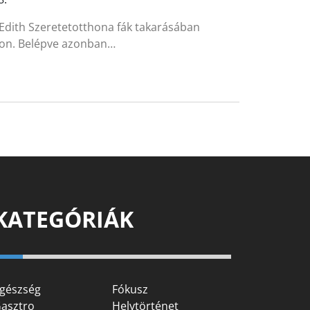
 Edith Szeretetotthona fák takarásában
úton. Belépve azonban…
KATEGÓRIÁK
gészség
Fókusz
asztro
Helytörténet