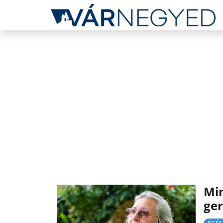
Min
ger