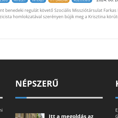
ZSÉG
HITÉLET
INTERJÚ
ITT LAKUNK
KÖZÖSSÉG
nt benedeki regulát követő Szociális Missziótársulat Farkas
zicista homlokzatával szerényen bújik meg a Krisztina kör
NÉPSZERŰ
mi
E
Itt a megoldás az
G