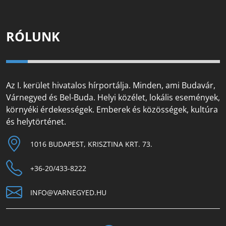
RÓLUNK
Az I. kerület hivatalos hírportálja. Minden, ami Budavár,
Várnegyed és Bel-Buda. Helyi közélet, lokális események,
környéki érdekességek. Emberek és közösségek, kultúra
és helytörténet.
1016 BUDAPEST, KRISZTINA KRT. 73.
+36-20/433-8222
INFO@VARNEGYED.HU