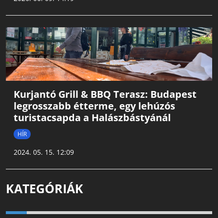
Kurjantó Grill & BBQ Terasz: Budapest
legrosszabb étterme, egy lehúzós
turistacsapda a Halászbástyánál
HÍR
2024. 05. 15. 12:09
KATEGÓRIÁK