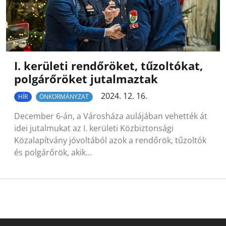
I. kerületi rendőröket, tűzoltókat,
polgárőröket jutalmaztak
2024. 12. 16.
HÍR
ÖNKORMÁNYZAT
December 6-án, a Városháza aulájában vehették át
idei jutalmukat az I. kerületi Közbiztonsági
Közalapítvány jóvoltából azok a rendőrök, tűzoltók
és polgárőrök, akik…