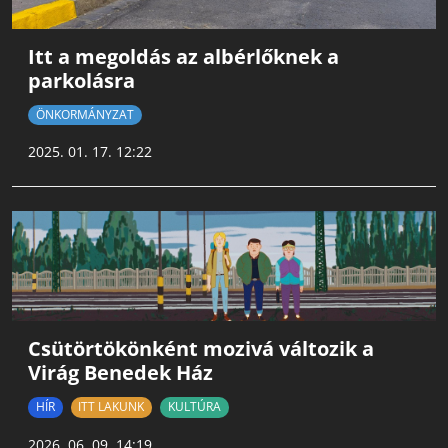
Itt a megoldás az albérlőknek a
parkolásra
ÖNKORMÁNYZAT
2025. 01. 17. 12:22
Csütörtökönként mozivá változik a
Virág Benedek Ház
HÍR
ITT LAKUNK
KULTÚRA
2026. 06. 09. 14:19