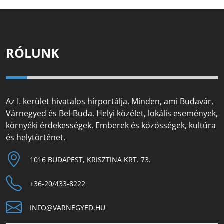
RÓLUNK
Az I. kerület hivatalos hírportálja. Minden, ami Budavár,
Várnegyed és Bel-Buda. Helyi közélet, lokális események,
környéki érdekességek. Emberek és közösségek, kultúra
és helytörténet.
1016 BUDAPEST, KRISZTINA KRT. 73.
+36-20/433-8222
INFO@VARNEGYED.HU