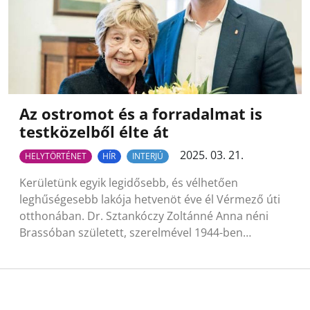
Az ostromot és a forradalmat is
testközelből élte át
2025. 03. 21.
HELYTÖRTÉNET
HÍR
INTERJÚ
Kerületünk egyik legidősebb, és vélhetően
leghűségesebb lakója hetvenöt éve él Vérmező úti
otthonában. Dr. Sztankóczy Zoltánné Anna néni
Brassóban született, szerelmével 1944-ben…