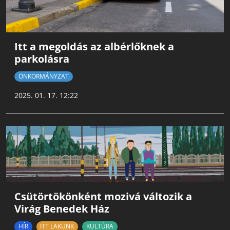
Itt a megoldás az albérlőknek a
parkolásra
ÖNKORMÁNYZAT
2025. 01. 17. 12:22
Csütörtökönként mozivá változik a
Virág Benedek Ház
HÍR
ITT LAKUNK
KULTÚRA