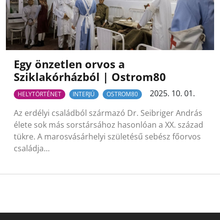
Egy önzetlen orvos a
Sziklakórházból | Ostrom80
2025. 10. 01.
HELYTÖRTÉNET
INTERJÚ
OSTROM80
Az erdélyi családból származó Dr. Seibriger András
élete sok más sorstársához hasonlóan a XX. század
tükre. A marosvásárhelyi születésű sebész főorvos
családja…