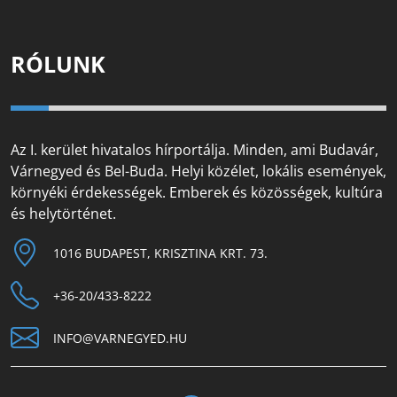
RÓLUNK
Az I. kerület hivatalos hírportálja. Minden, ami Budavár,
Várnegyed és Bel-Buda. Helyi közélet, lokális események,
környéki érdekességek. Emberek és közösségek, kultúra
és helytörténet.
1016 BUDAPEST, KRISZTINA KRT. 73.
+36-20/433-8222
INFO@VARNEGYED.HU