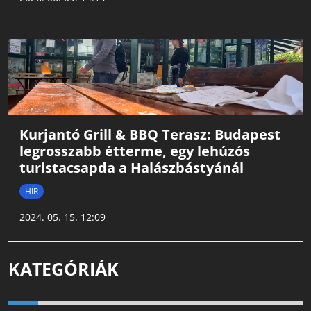
Kurjantó Grill & BBQ Terasz: Budapest
legrosszabb étterme, egy lehúzós
turistacsapda a Halászbástyánál
HÍR
2024. 05. 15. 12:09
KATEGÓRIÁK