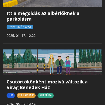
Itt a megoldás az albérlőknek a
parkolásra
ÖNKORMÁNYZAT
2025. 01. 17. 12:22
Csütörtökönként mozivá változik a
Virág Benedek Ház
HÍR
ITT LAKUNK
KULTÚRA
2026. 06. 09. 14:19