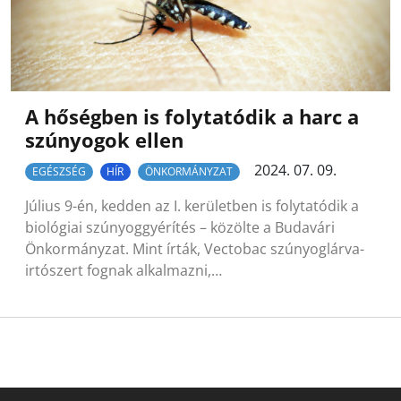
A hőségben is folytatódik a harc a
szúnyogok ellen
2024. 07. 09.
EGÉSZSÉG
HÍR
ÖNKORMÁNYZAT
Július 9-én, kedden az I. kerületben is folytatódik a
biológiai szúnyoggyérítés – közölte a Budavári
Önkormányzat. Mint írták, Vectobac szúnyoglárva-
irtószert fognak alkalmazni,…