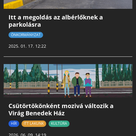
Itt a megoldás az albérlőknek a
parkolásra
ÖNKORMÁNYZAT
2025. 01. 17. 12:22
Csütörtökönként mozivá változik a
Virág Benedek Ház
HÍR
ITT LAKUNK
KULTÚRA
2026. 06. 09. 14:19