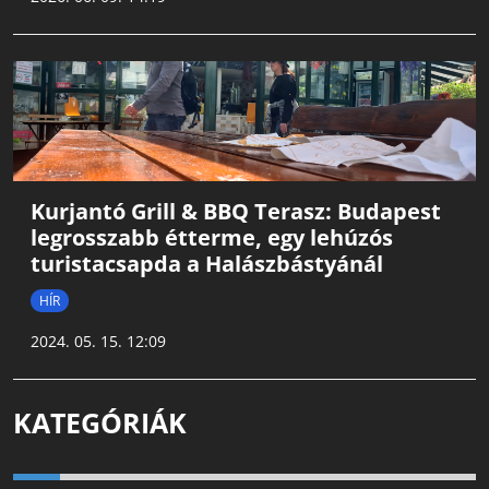
Kurjantó Grill & BBQ Terasz: Budapest
legrosszabb étterme, egy lehúzós
turistacsapda a Halászbástyánál
HÍR
2024. 05. 15. 12:09
KATEGÓRIÁK