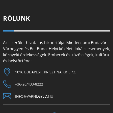
RÓLUNK
Az I. kerület hivatalos hírportálja. Minden, ami Budavár,
Várnegyed és Bel-Buda. Helyi közélet, lokális események,
környéki érdekességek. Emberek és közösségek, kultúra
és helytörténet.
1016 BUDAPEST, KRISZTINA KRT. 73.
+36-20/433-8222
INFO@VARNEGYED.HU