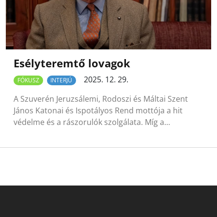
Esélyteremtő lovagok
2025. 12. 29.
FÓKUSZ
INTERJÚ
A Szuverén Jeruzsálemi, Rodoszi és Máltai Szent
János Katonai és Ispotályos Rend mottója a hit
védelme és a rászorulók szolgálata. Míg a…