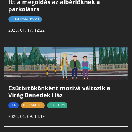
Itt a megoldás az albérlőknek a
parkolásra
ÖNKORMÁNYZAT
2025. 01. 17. 12:22
Csütörtökönként mozivá változik a
Virág Benedek Ház
HÍR
ITT LAKUNK
KULTÚRA
2026. 06. 09. 14:19