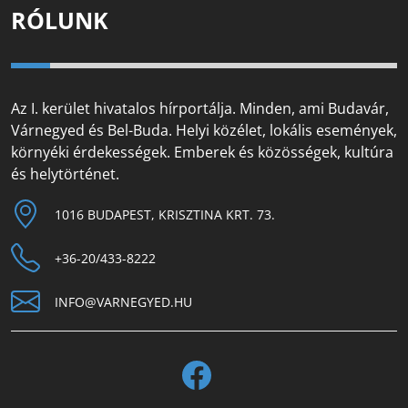
RÓLUNK
Az I. kerület hivatalos hírportálja. Minden, ami Budavár,
Várnegyed és Bel-Buda. Helyi közélet, lokális események,
környéki érdekességek. Emberek és közösségek, kultúra
és helytörténet.
1016 BUDAPEST, KRISZTINA KRT. 73.
+36-20/433-8222
INFO@VARNEGYED.HU