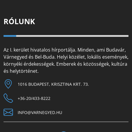
RÓLUNK
Az I. kerület hivatalos hírportálja. Minden, ami Budavár,
Várnegyed és Bel-Buda. Helyi közélet, lokális események,
környéki érdekességek. Emberek és közösségek, kultúra
és helytörténet.
1016 BUDAPEST, KRISZTINA KRT. 73.
+36-20/433-8222
INFO@VARNEGYED.HU