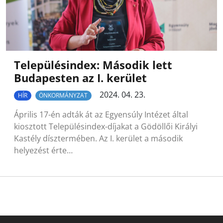
Településindex: Második lett
Budapesten az I. kerület
2024. 04. 23.
HÍR
ÖNKORMÁNYZAT
Április 17-én adták át az Egyensúly Intézet által
kiosztott Településindex-díjakat a Gödöllői Királyi
Kastély dísztermében. Az I. kerület a második
helyezést érte…