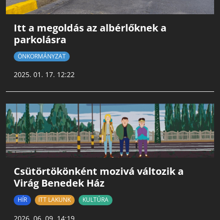
Itt a megoldás az albérlőknek a
parkolásra
ÖNKORMÁNYZAT
2025. 01. 17. 12:22
Csütörtökönként mozivá változik a
Virág Benedek Ház
HÍR
ITT LAKUNK
KULTÚRA
2026. 06. 09. 14:19