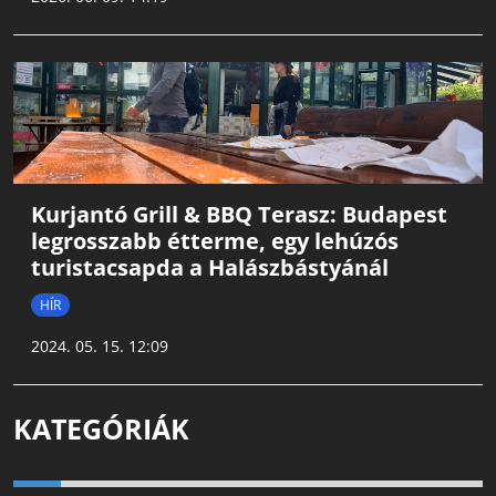
Kurjantó Grill & BBQ Terasz: Budapest
legrosszabb étterme, egy lehúzós
turistacsapda a Halászbástyánál
HÍR
2024. 05. 15. 12:09
KATEGÓRIÁK