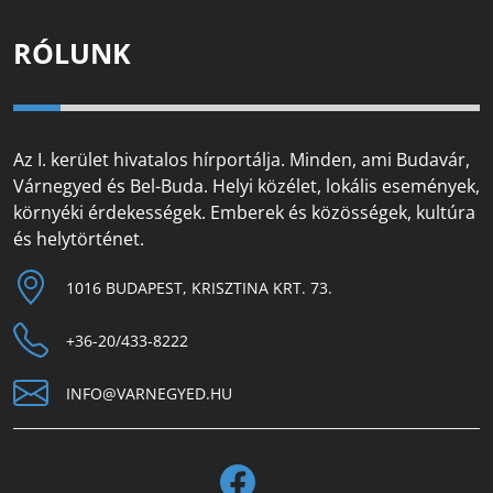
RÓLUNK
Az I. kerület hivatalos hírportálja. Minden, ami Budavár,
Várnegyed és Bel-Buda. Helyi közélet, lokális események,
környéki érdekességek. Emberek és közösségek, kultúra
és helytörténet.
1016 BUDAPEST, KRISZTINA KRT. 73.
+36-20/433-8222
INFO@VARNEGYED.HU