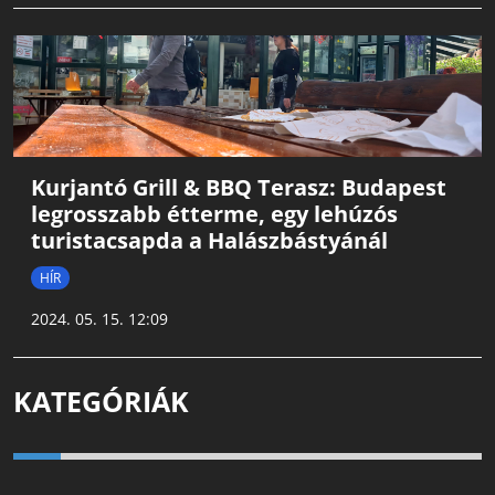
Kurjantó Grill & BBQ Terasz: Budapest
legrosszabb étterme, egy lehúzós
turistacsapda a Halászbástyánál
HÍR
2024. 05. 15. 12:09
KATEGÓRIÁK