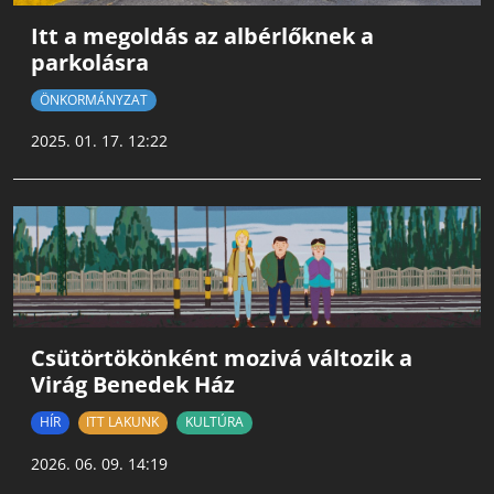
Itt a megoldás az albérlőknek a
parkolásra
ÖNKORMÁNYZAT
2025. 01. 17. 12:22
Csütörtökönként mozivá változik a
Virág Benedek Ház
HÍR
ITT LAKUNK
KULTÚRA
2026. 06. 09. 14:19