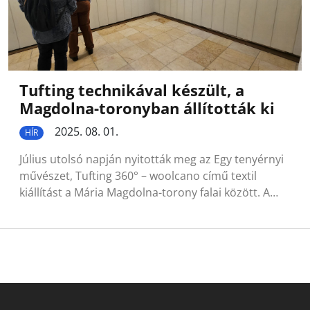
Tufting technikával készült, a
Magdolna-toronyban állították ki
2025. 08. 01.
HÍR
Július utolsó napján nyitották meg az Egy tenyérnyi
művészet, Tufting 360° – woolcano című textil
kiállítást a Mária Magdolna-torony falai között. A…