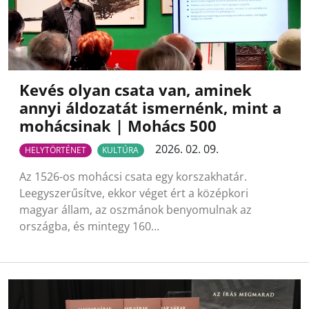
Kevés olyan csata van, aminek
annyi áldozatát ismernénk, mint a
mohácsinak | Mohács 500
2026. 02. 09.
HELYTÖRTÉNET
KULTÚRA
Az 1526-os mohácsi csata egy korszakhatár.
Leegyszerűsítve, ekkor véget ért a középkori
magyar állam, az oszmánok benyomulnak az
országba, és mintegy 160…