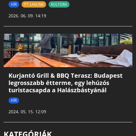
HÍR
ITT LAKUNK
KULTÚRA
2026. 06. 09. 14:19
Kurjantó Grill & BBQ Terasz: Budapest
legrosszabb étterme, egy lehúzós
turistacsapda a Halászbástyánál
HÍR
2024. 05. 15. 12:09
KATEGÓRIÁK