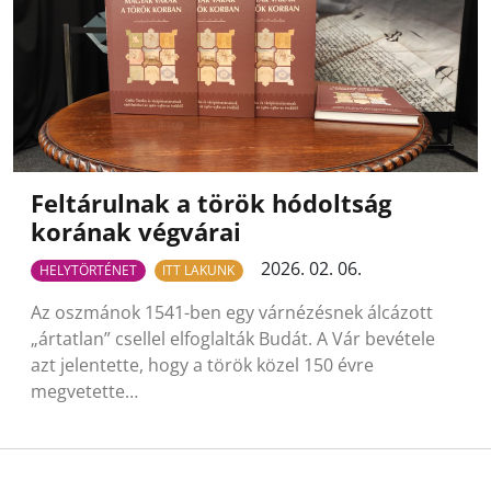
Feltárulnak a török hódoltság
korának végvárai
2026. 02. 06.
HELYTÖRTÉNET
ITT LAKUNK
Az oszmánok 1541-ben egy várnézésnek álcázott
„ártatlan” csellel elfoglalták Budát. A Vár bevétele
azt jelentette, hogy a török közel 150 évre
megvetette…