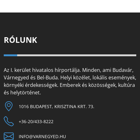
RÓLUNK
Az I. kerület hivatalos hírportálja. Minden, ami Budavár,
Várnegyed és Bel-Buda. Helyi közélet, lokális események,
környéki érdekességek. Emberek és közösségek, kultúra
és helytörténet.
1016 BUDAPEST, KRISZTINA KRT. 73.
+36-20/433-8222
INFO@VARNEGYED.HU