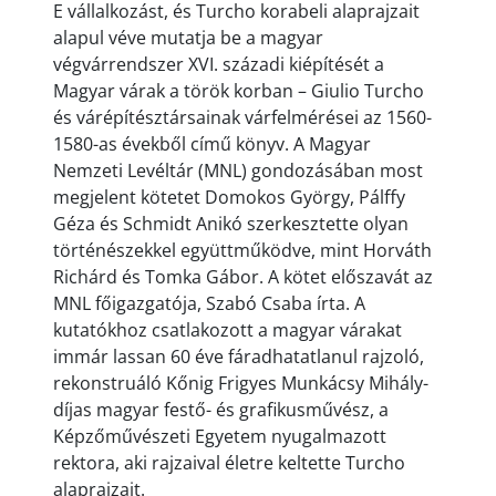
E vállalkozást, és Turcho korabeli alaprajzait
alapul véve mutatja be a magyar
végvárrendszer XVI. századi kiépítését a
Magyar várak a török korban – Giulio Turcho
és várépítésztársainak várfelmérései az 1560-
1580-as évekből című könyv. A Magyar
Nemzeti Levéltár (MNL) gondozásában most
megjelent kötetet Domokos György, Pálffy
Géza és Schmidt Anikó szerkesztette olyan
történészekkel együttműködve, mint Horváth
Richárd és Tomka Gábor. A kötet előszavát az
MNL főigazgatója, Szabó Csaba írta. A
kutatókhoz csatlakozott a magyar várakat
immár lassan 60 éve fáradhatatlanul rajzoló,
rekonstruáló Kőnig Frigyes Munkácsy Mihály-
díjas magyar festő- és grafikusművész, a
Képzőművészeti Egyetem nyugalmazott
rektora, aki rajzaival életre keltette Turcho
alaprajzait.