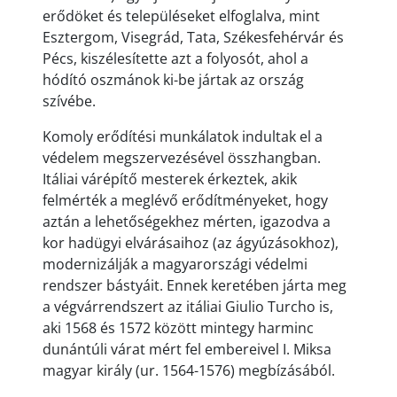
erődöket és településeket elfoglalva, mint
Esztergom, Visegrád, Tata, Székesfehérvár és
Pécs, kiszélesítette azt a folyosót, ahol a
hódító oszmánok ki-be jártak az ország
szívébe.
Komoly erődítési munkálatok indultak el a
védelem megszervezésével összhangban.
Itáliai várépítő mesterek érkeztek, akik
felmérték a meglévő erődítményeket, hogy
aztán a lehetőségekhez mérten, igazodva a
kor hadügyi elvárásaihoz (az ágyúzásokhoz),
modernizálják a magyarországi védelmi
rendszer bástyáit. Ennek keretében járta meg
a végvárrendszert az itáliai Giulio Turcho is,
aki 1568 és 1572 között mintegy harminc
dunántúli várat mért fel embereivel I. Miksa
magyar király (ur. 1564-1576) megbízásából.