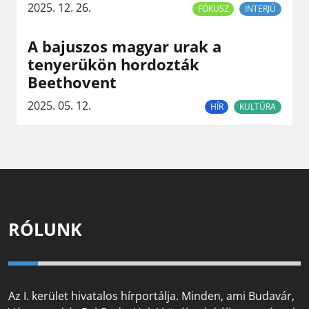
2025. 12. 26.
FÓKUSZ
INTERJÚ
A bajuszos magyar urak a
tenyerükön hordozták
Beethovent
2025. 05. 12.
HÍR
KULTÚRA
RÓLUNK
Az I. kerület hivatalos hírportálja. Minden, ami Budavár,