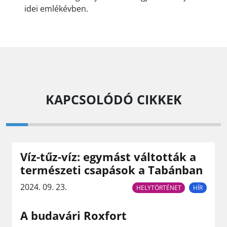
idei emlékévben.
KAPCSOLÓDÓ CIKKEK
Víz-tűz-víz: egymást váltották a
természeti csapások a Tabánban
2024. 09. 23.
HELYTÖRTÉNET
HÍR
A budavári Roxfort