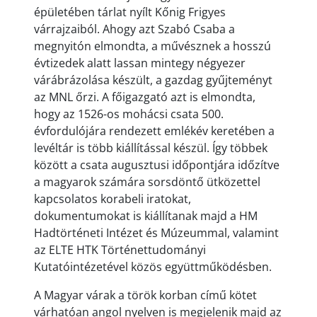
épületében tárlat nyílt Kőnig Frigyes
várrajzaiból. Ahogy azt Szabó Csaba a
megnyitón elmondta, a művésznek a hosszú
évtizedek alatt lassan mintegy négyezer
várábrázolása készült, a gazdag gyűjteményt
az MNL őrzi. A főigazgató azt is elmondta,
hogy az 1526-os mohácsi csata 500.
évfordulójára rendezett emlékév keretében a
levéltár is több kiállítással készül. Így többek
között a csata augusztusi időpontjára időzítve
a magyarok számára sorsdöntő ütközettel
kapcsolatos korabeli iratokat,
dokumentumokat is kiállítanak majd a HM
Hadtörténeti Intézet és Múzeummal, valamint
az ELTE HTK Történettudományi
Kutatóintézetével közös együttműködésben.
A Magyar várak a török korban című kötet
várhatóan angol nyelven is megjelenik majd az