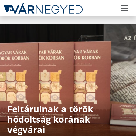
Feltárulnak a török
hódoltság korának
végvárai