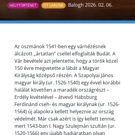
Balogh 2026. 02. 06.
HELYTÖRTÉNET
ITT LAKUNK
Az oszmánok 1541-ben egy várnézésnek
álcázott „ártatlan” csellel elfoglalták Budát. A
Vár bevétele azt jelentette, hogy a török közel
150 évre megvetette a lábát a Magyar
Királyság középső részén. A Szapolyai János
magyar király (ur. 1526-1540) egy évvel korábbi
halálát követően a maradék országrészt –
Erdély kivételével – átvevő Habsburg
Ferdinánd cseh- és magyar királynak (ur. 1526-
1564) új alapokra kellett helyeznie az ország
védelmét. Már csak azért is így kellett tennie,
mert 1543-ban I. Nagy Szulejmán szultán (ur.
1520-1566) egy újabb hadjáratban olyan