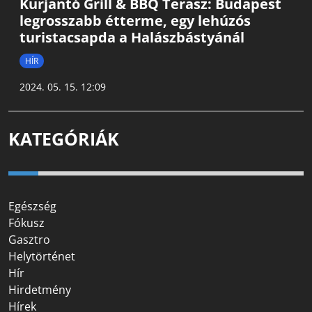
Kurjantó Grill & BBQ Terasz: Budapest
legrosszabb étterme, egy lehúzós
turistacsapda a Halászbástyánál
HÍR
2024. 05. 15. 12:09
KATEGÓRIÁK
Egészség
Fókusz
Gasztro
Helytörténet
Hír
Hirdetmény
Hírek