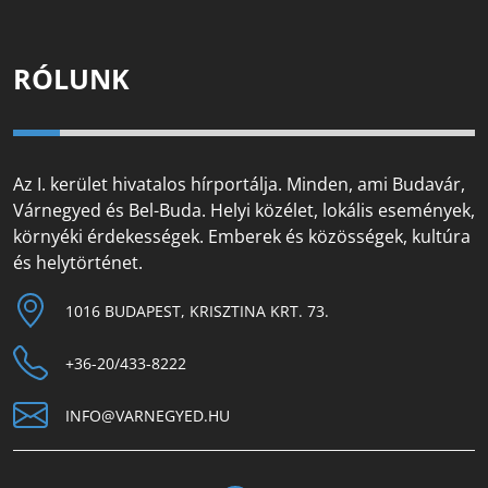
RÓLUNK
Az I. kerület hivatalos hírportálja. Minden, ami Budavár,
Várnegyed és Bel-Buda. Helyi közélet, lokális események,
környéki érdekességek. Emberek és közösségek, kultúra
és helytörténet.
1016 BUDAPEST, KRISZTINA KRT. 73.
+36-20/433-8222
INFO@VARNEGYED.HU