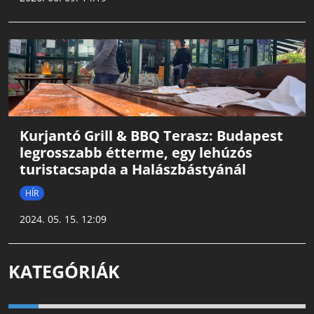
Kurjantó Grill & BBQ Terasz: Budapest
legrosszabb étterme, egy lehúzós
turistacsapda a Halászbástyánál
HÍR
2024. 05. 15. 12:09
KATEGÓRIÁK