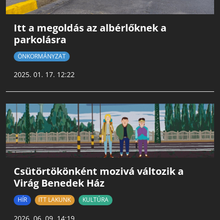
Itt a megoldás az albérlőknek a
parkolásra
ÖNKORMÁNYZAT
2025. 01. 17. 12:22
Csütörtökönként mozivá változik a
Virág Benedek Ház
HÍR
ITT LAKUNK
KULTÚRA
2026. 06. 09. 14:19