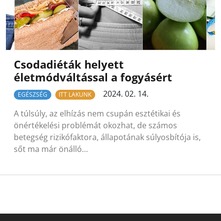
Csodadiéták helyett
életmódváltással a fogyásért
2024. 02. 14.
EGÉSZSÉG
ITT LAKUNK
A túlsúly, az elhízás nem csupán esztétikai és
önértékelési problémát okozhat, de számos
betegség rizikófaktora, állapotának súlyosbítója is,
sőt ma már önálló…