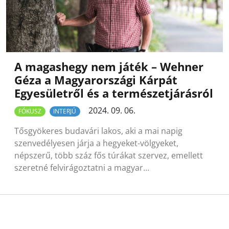
A magashegy nem játék – Wehner
Géza a Magyarországi Kárpát
Egyesületről és a természetjárásról
2024. 09. 06.
FÓKUSZ
INTERJÚ
Tősgyökeres budavári lakos, aki a mai napig
szenvedélyesen járja a hegyeket-völgyeket,
népszerű, több száz fős túrákat szervez, emellett
szeretné felvirágoztatni a magyar…