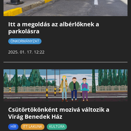
Itt a megoldás az albérlőknek a
parkolásra
ÖNKORMÁNYZAT
2025. 01. 17. 12:22
Csütörtökönként mozivá változik a
Virág Benedek Ház
HÍR
ITT LAKUNK
KULTÚRA