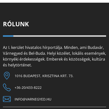
RÓLUNK
Az I. kerület hivatalos hírportálja. Minden, ami Budavár,
Várnegyed és Bel-Buda. Helyi közélet, lokális események,
környéki érdekességek. Emberek és közösségek, kultúra
és helytörténet.
1016 BUDAPEST, KRISZTINA KRT. 73.
+36-20/433-8222
INFO@VARNEGYED.HU