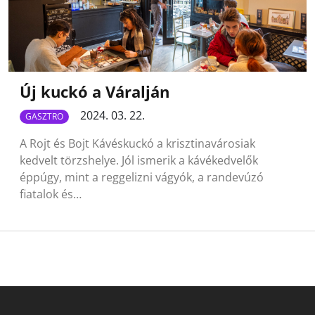
Új kuckó a Váralján
2024. 03. 22.
GASZTRO
A Rojt és Bojt Kávéskuckó a krisztinavárosiak
kedvelt törzshelye. Jól ismerik a kávékedvelők
éppúgy, mint a reggelizni vágyók, a randevúzó
fiatalok és…