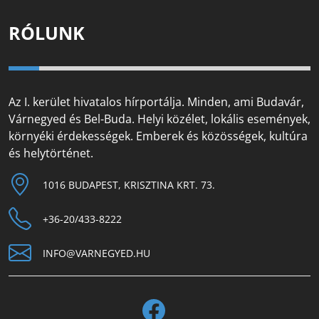
RÓLUNK
Az I. kerület hivatalos hírportálja. Minden, ami Budavár,
Várnegyed és Bel-Buda. Helyi közélet, lokális események,
környéki érdekességek. Emberek és közösségek, kultúra
és helytörténet.
1016 BUDAPEST, KRISZTINA KRT. 73.
+36-20/433-8222
INFO@VARNEGYED.HU