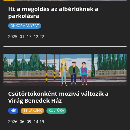
Itt a megoldás az albérlőknek a
parkolásra
ÖNKORMÁNYZAT
2025. 01. 17. 12:22
Csütörtökönként mozivá változik a
Virág Benedek Ház
HÍR
ITT LAKUNK
KULTÚRA
2026. 06. 09. 14:19