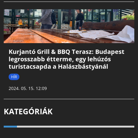
Kurjantó Grill & BBQ Terasz: Budapest
legrosszabb étterme, egy lehúzós
turistacsapda a Halászbástyánál
HÍR
2024. 05. 15. 12:09
KATEGÓRIÁK