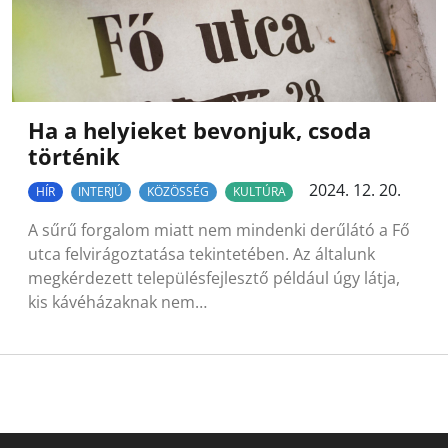
Ha a helyieket bevonjuk, csoda
történik
2024. 12. 20.
HÍR
INTERJÚ
KÖZÖSSÉG
KULTÚRA
A sűrű forgalom miatt nem mindenki derűlátó a Fő
utca felvirágoztatása tekintetében. Az általunk
megkérdezett településfejlesztő például úgy látja,
kis kávéházaknak nem…