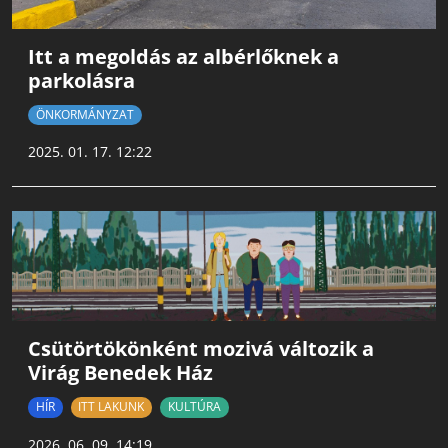
Itt a megoldás az albérlőknek a
parkolásra
ÖNKORMÁNYZAT
2025. 01. 17. 12:22
Csütörtökönként mozivá változik a
Virág Benedek Ház
HÍR
ITT LAKUNK
KULTÚRA
2026. 06. 09. 14:19