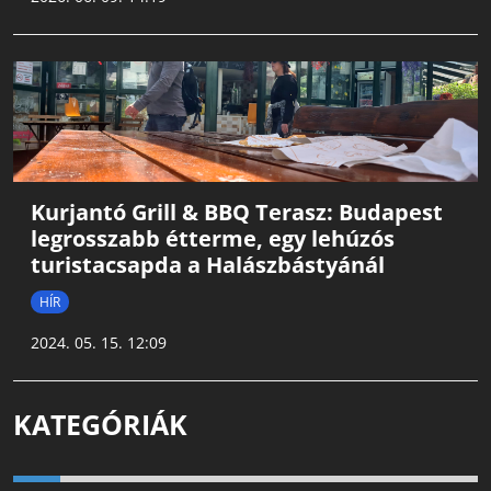
Kurjantó Grill & BBQ Terasz: Budapest
legrosszabb étterme, egy lehúzós
turistacsapda a Halászbástyánál
HÍR
2024. 05. 15. 12:09
KATEGÓRIÁK