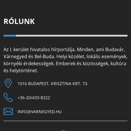
RÓLUNK
Az I. kerület hivatalos hírportálja. Minden, ami Budavár,
Várnegyed és Bel-Buda. Helyi közélet, lokális események,
környéki érdekességek. Emberek és közösségek, kultúra
és helytörténet.
1016 BUDAPEST, KRISZTINA KRT. 73.
+36-20/433-8222
INFO@VARNEGYED.HU