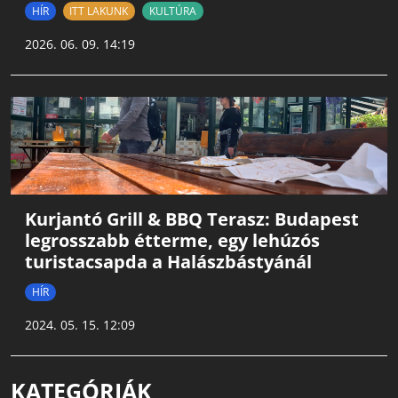
HÍR
ITT LAKUNK
KULTÚRA
2026. 06. 09. 14:19
Kurjantó Grill & BBQ Terasz: Budapest
legrosszabb étterme, egy lehúzós
turistacsapda a Halászbástyánál
HÍR
2024. 05. 15. 12:09
KATEGÓRIÁK