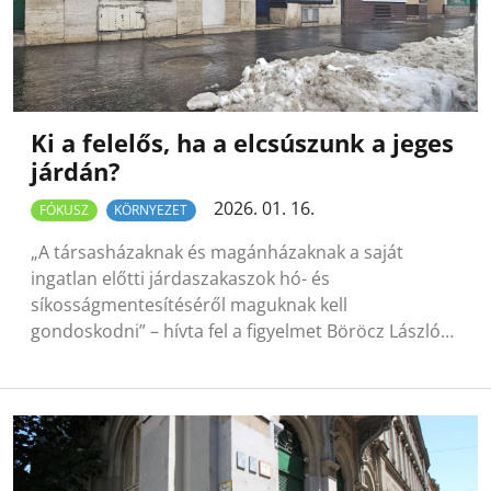
Ki a felelős, ha a elcsúszunk a jeges
járdán?
2026. 01. 16.
FÓKUSZ
KÖRNYEZET
„A társasházaknak és magánházaknak a saját
ingatlan előtti járdaszakaszok hó- és
síkosságmentesítéséről maguknak kell
gondoskodni” – hívta fel a figyelmet Böröcz László…