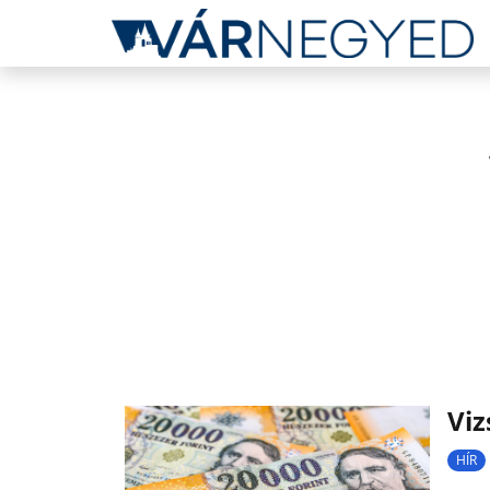
Viz
HÍR