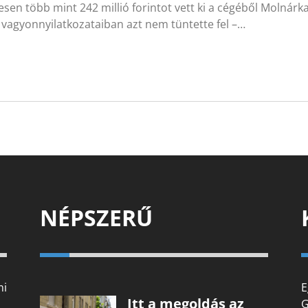
sen több mint 242 millió forintot vett ki a cégéből Molnár
vagyonnyilatkozataiban azt nem tüntette fel –…
NÉPSZERŰ
mi
E
Itt a megoldás az
G