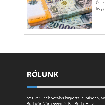
Össze
hogy 
RÓLUNK
Az I. kerület hivatalos hírportálja. Minden, a
Budavár, Várnegyed és Bel-Buda. Helyi