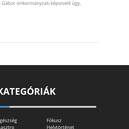
ka Gábor önkormányzati képviselő úgy,
KATEGÓRIÁK
gészség
Fókusz
asztro
Helytörténet