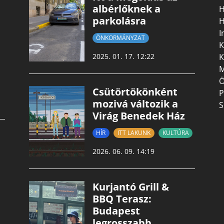
albérlőknek a
H
parkolásra
H
I
ÖNKORMÁNYZAT
K
K
2025. 01. 17. 12:22
M
Ö
Csütörtökönként
P
mozivá változik a
S
Virág Benedek Ház
HÍR
ITT LAKUNK
KULTÚRA
2026. 06. 09. 14:19
Kurjantó Grill &
BBQ Terasz:
Budapest
legrosszabb