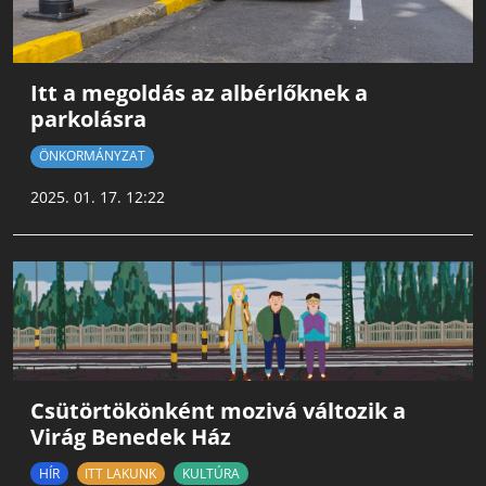
Itt a megoldás az albérlőknek a
parkolásra
ÖNKORMÁNYZAT
2025. 01. 17. 12:22
Csütörtökönként mozivá változik a
Virág Benedek Ház
HÍR
ITT LAKUNK
KULTÚRA