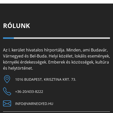
RÓLUNK
Az I. kerület hivatalos hírportálja. Minden, ami Budavár,
Várnegyed és Bel-Buda. Helyi közélet, lokális események,
környéki érdekességek. Emberek és közösségek, kultúra
és helytörténet.
1016 BUDAPEST, KRISZTINA KRT. 73.
+36-20/433-8222
INFO@VARNEGYED.HU