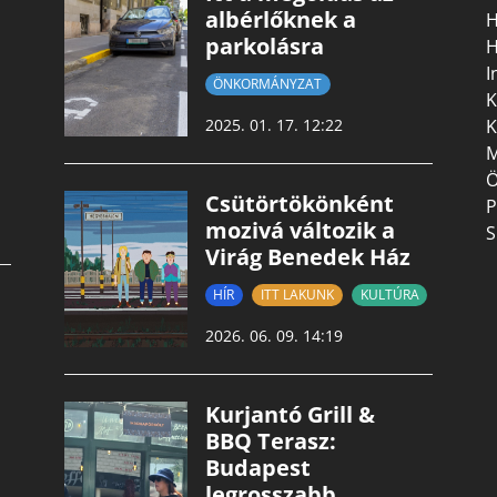
albérlőknek a
H
parkolásra
H
I
ÖNKORMÁNYZAT
K
K
2025. 01. 17. 12:22
M
Ö
Csütörtökönként
P
mozivá változik a
S
Virág Benedek Ház
HÍR
ITT LAKUNK
KULTÚRA
2026. 06. 09. 14:19
Kurjantó Grill &
BBQ Terasz:
Budapest
legrosszabb