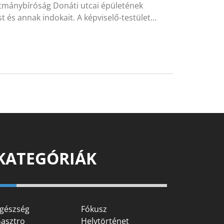
tmánybíróság Donáti utcai épületének
st és annak indokait. A képviselő-testület…
KATEGÓRIÁK
gészség
Fókusz
asztro
Helytörténet