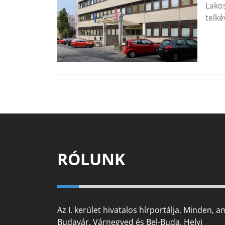
Lako
telké
RÓLUNK
Az I. kerület hivatalos hírportálja. Minden, a
Budavár, Várnegyed és Bel-Buda. Helyi