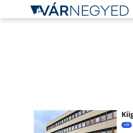
Kii
HÍR