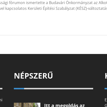
ssági fórumon ismertette a Budavári Önkormányzat az Alko
vel kapcsolatos Kerületi Építési Szabályzat (KÉSZ)-változtatá
NÉPSZERŰ
mi
E
Itt a megoldás az
G