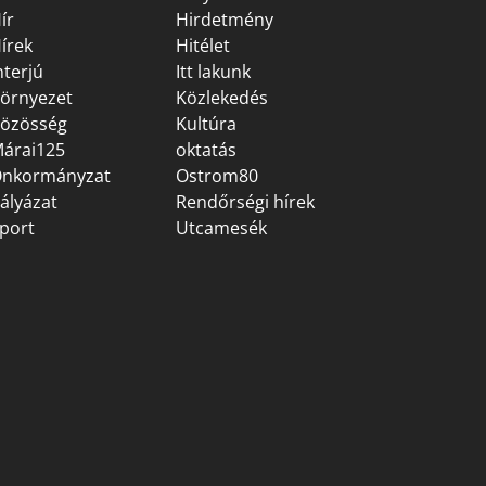
ír
Hirdetmény
írek
Hitélet
nterjú
Itt lakunk
örnyezet
Közlekedés
özösség
Kultúra
árai125
oktatás
nkormányzat
Ostrom80
ályázat
Rendőrségi hírek
port
Utcamesék