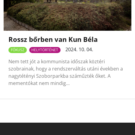
Rossz bőrben van Kun Béla
2024. 10. 04.
FÓKUSZ
HELYTÖRTÉNET
Nem tett jót a kommunista időszak köztéri
szobrainak, hogy a rendszerváltás utáni években a
nagytétényi Szoborparkba száműzték őket. A
mementókat nem mindig…