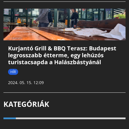
Kurjantó Grill & BBQ Terasz: Budapest
legrosszabb étterme, egy lehúzós
turistacsapda a Halászbástyánál
HÍR
2024. 05. 15. 12:09
KATEGÓRIÁK