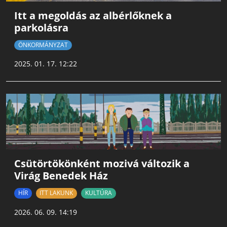
Itt a megoldás az albérlőknek a
parkolásra
ÖNKORMÁNYZAT
2025. 01. 17. 12:22
Csütörtökönként mozivá változik a
Virág Benedek Ház
HÍR
ITT LAKUNK
KULTÚRA
2026. 06. 09. 14:19