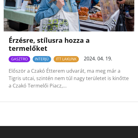
Érzésre, stílusra hozza a
termelőket
2024. 04. 19.
GASZTRO
INTERJÚ
ITT LAKUNK
Először a Czakó Étterem udvarát, ma meg már a
Tigris utcai, szintén nem túl nagy területet is kinőtte
a Czakó Termelői Piacz,…