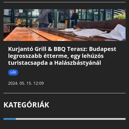
Kurjantó Grill & BBQ Terasz: Budapest
legrosszabb étterme, egy lehúzós
turistacsapda a Halászbástyánál
HÍR
2024. 05. 15. 12:09
KATEGÓRIÁK