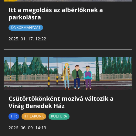
Itt a megoldás az albérlőknek a
parkolásra
ÖNKORMÁNYZAT
2025. 01. 17. 12:22
Csütörtökönként mozivá változik a
Virág Benedek Ház
HÍR
ITT LAKUNK
KULTÚRA
2026. 06. 09. 14:19