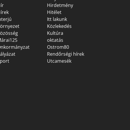
ír
Hirdetmény
írek
Hitélet
nterjú
Itt lakunk
örnyezet
Közlekedés
özösség
Kultúra
árai125
oktatás
nkormányzat
Ostrom80
ályázat
Rendőrségi hírek
port
Utcamesék