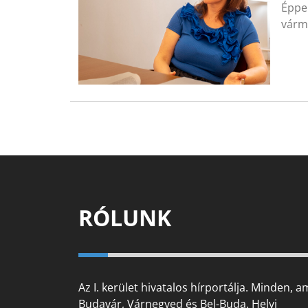
Éppen
várm
RÓLUNK
Az I. kerület hivatalos hírportálja. Minden, a
Budavár, Várnegyed és Bel-Buda. Helyi