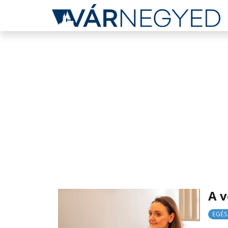
A v
EGÉS