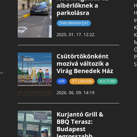
albérlőknek a
H
parkolásra
H
I
ÖNKORMÁNYZAT
K
K
2025. 01. 17. 12:22
M
Ö
Csütörtökönként
P
mozivá változik a
S
Virág Benedek Ház
HÍR
ITT LAKUNK
KULTÚRA
2026. 06. 09. 14:19
Kurjantó Grill &
BBQ Terasz:
Budapest
legrosszabb