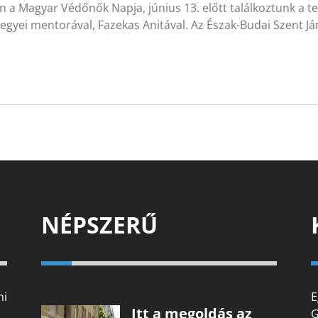
 a Magyar Védőnők Napja, június 13. előtt találkoztunk a t
egyei mentorával, Fazekas Anitával. Az Észak-Budai Szent J
NÉPSZERŰ
mi
E
Itt a megoldás az
G