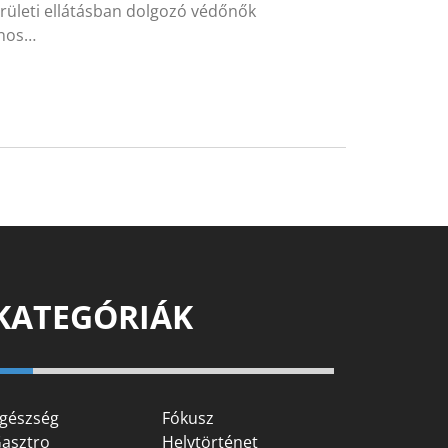
erületi ellátásban dolgozó védőnők
ános…
KATEGÓRIÁK
gészség
Fókusz
asztro
Helytörténet