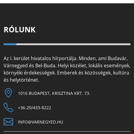
RÓLUNK
Az I. kerület hivatalos hírportálja. Minden, ami Budavár,
Várnegyed és Bel-Buda. Helyi közélet, lokális események,
környéki érdekességek. Emberek és közösségek, kultúra
és helytörténet.
1016 BUDAPEST, KRISZTINA KRT. 73.
+36-20/433-8222
INFO@VARNEGYED.HU