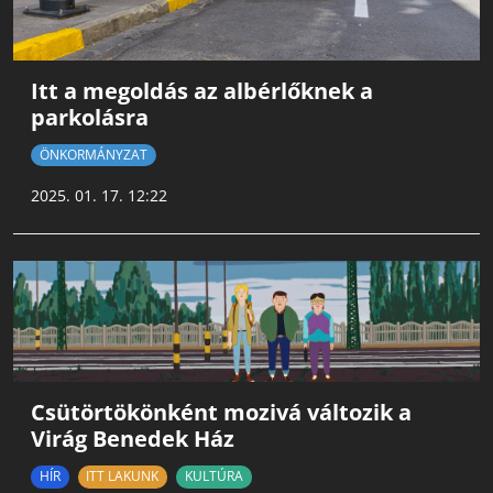
Itt a megoldás az albérlőknek a
parkolásra
ÖNKORMÁNYZAT
2025. 01. 17. 12:22
Csütörtökönként mozivá változik a
Virág Benedek Ház
HÍR
ITT LAKUNK
KULTÚRA