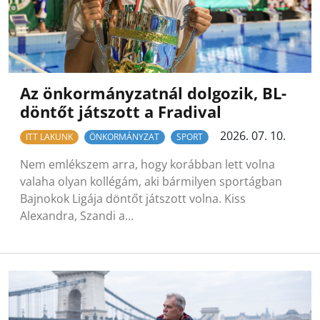
Az önkormányzatnál dolgozik, BL-
döntőt játszott a Fradival
2026. 07. 10.
ITT LAKUNK
ÖNKORMÁNYZAT
SPORT
Nem emlékszem arra, hogy korábban lett volna
valaha olyan kollégám, aki bármilyen sportágban
Bajnokok Ligája döntőt játszott volna. Kiss
Alexandra, Szandi a…