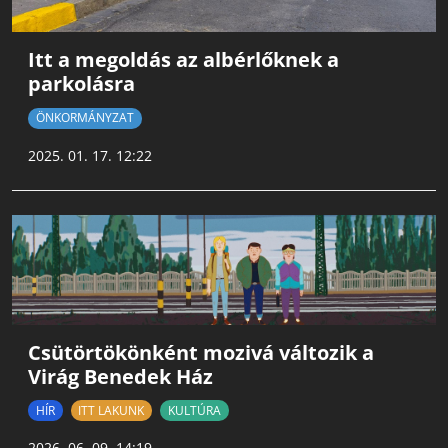
Itt a megoldás az albérlőknek a
parkolásra
ÖNKORMÁNYZAT
2025. 01. 17. 12:22
Csütörtökönként mozivá változik a
Virág Benedek Ház
HÍR
ITT LAKUNK
KULTÚRA
2026. 06. 09. 14:19