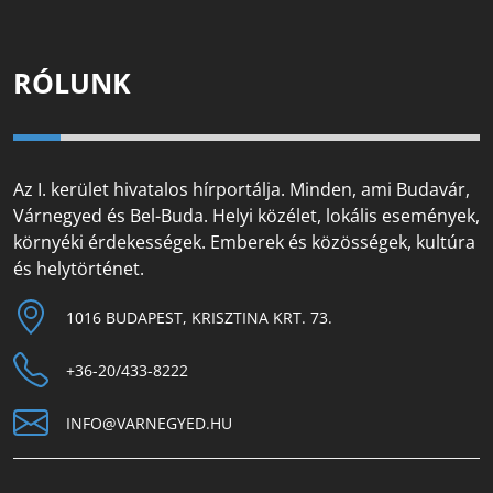
RÓLUNK
Az I. kerület hivatalos hírportálja. Minden, ami Budavár,
Várnegyed és Bel-Buda. Helyi közélet, lokális események,
környéki érdekességek. Emberek és közösségek, kultúra
és helytörténet.
1016 BUDAPEST, KRISZTINA KRT. 73.
+36-20/433-8222
INFO@VARNEGYED.HU