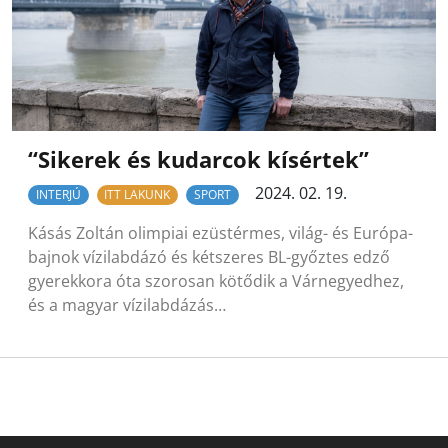
“Sikerek és kudarcok kísértek”
2024. 02. 19.
INTERJÚ
ITT LAKUNK
SPORT
Kásás Zoltán olimpiai ezüstérmes, világ- és Európa-
bajnok vízilabdázó és kétszeres BL-győztes edző
gyerekkora óta szorosan kötődik a Várnegyedhez,
és a magyar vízilabdázás…