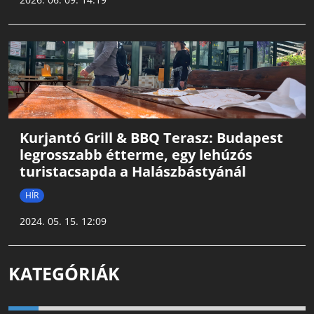
Kurjantó Grill & BBQ Terasz: Budapest
legrosszabb étterme, egy lehúzós
turistacsapda a Halászbástyánál
HÍR
2024. 05. 15. 12:09
KATEGÓRIÁK