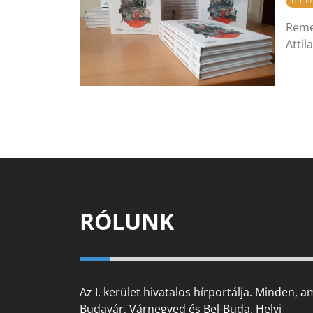
ITT 
Reme
Attil
RÓLUNK
Az I. kerület hivatalos hírportálja. Minden, a
Budavár, Várnegyed és Bel-Buda. Helyi