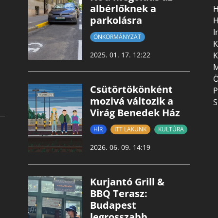
albérlőknek a
H
parkolásra
H
I
ÖNKORMÁNYZAT
K
K
2025. 01. 17. 12:22
M
Ö
Csütörtökönként
P
mozivá változik a
S
Virág Benedek Ház
HÍR
ITT LAKUNK
KULTÚRA
2026. 06. 09. 14:19
Kurjantó Grill &
BBQ Terasz:
Budapest
legrosszabb