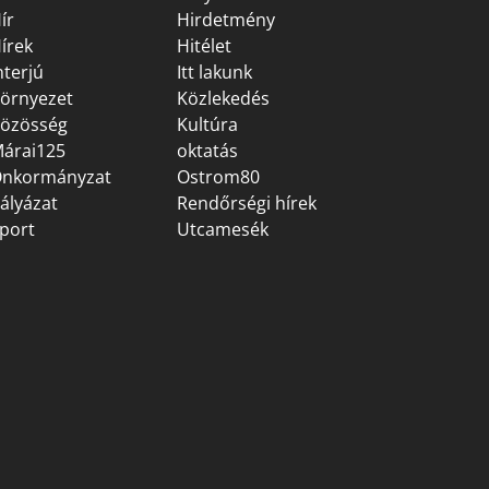
ír
Hirdetmény
írek
Hitélet
nterjú
Itt lakunk
örnyezet
Közlekedés
özösség
Kultúra
árai125
oktatás
nkormányzat
Ostrom80
ályázat
Rendőrségi hírek
port
Utcamesék