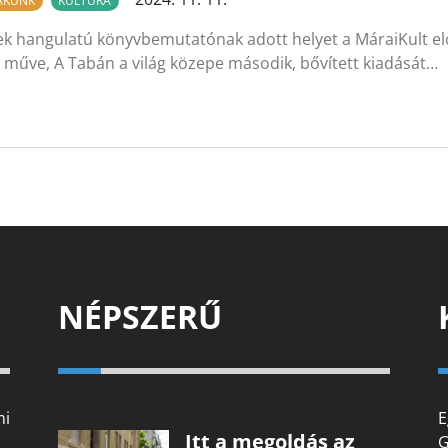
LAKUNK
KULTÚRA
k hangulatú könyvbemutatónak adott helyet a MáraiKult el
a műve, A Tabán a világ közepe második, bővített kiadását…
NÉPSZERŰ
mi
E
Itt a megoldás az
G