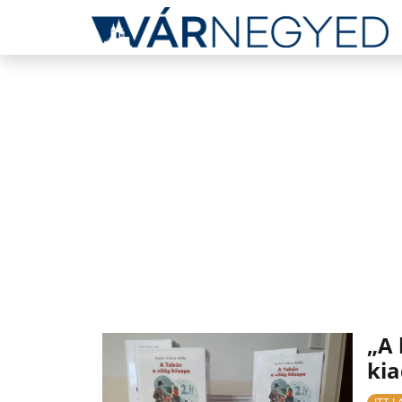
„A 
kia