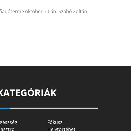
őadóterme október 30-án. Szabó Zoltán
KATEGÓRIÁK
gészség
Fókusz
asztro
Helytörténet