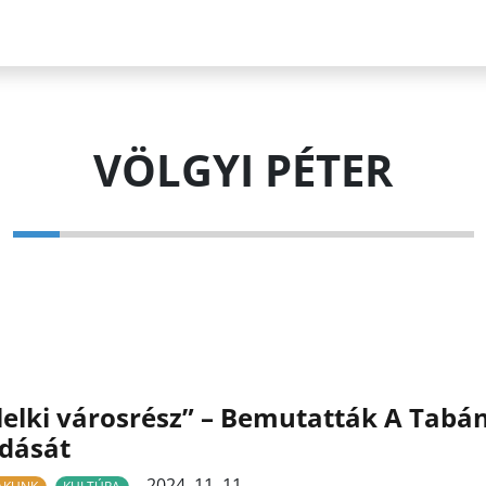
VÖLGYI PÉTER
lelki városrész” – Bemutatták A Tabá
dását
2024. 11. 11.