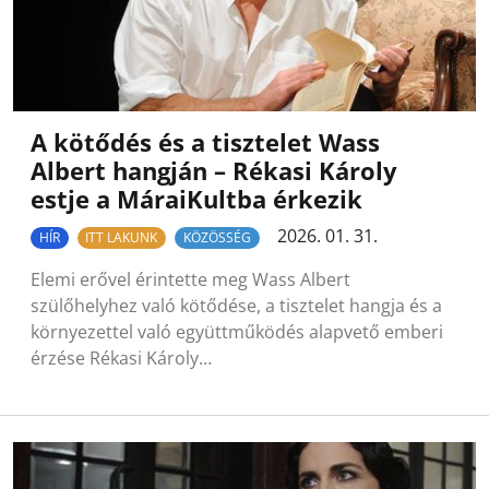
A kötődés és a tisztelet Wass
Albert hangján – Rékasi Károly
estje a MáraiKultba érkezik
2026. 01. 31.
HÍR
ITT LAKUNK
KÖZÖSSÉG
Elemi erővel érintette meg Wass Albert
szülőhelyhez való kötődése, a tisztelet hangja és a
környezettel való együttműködés alapvető emberi
érzése Rékasi Károly…