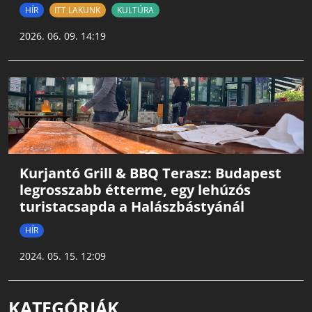
HÍR
ITT LAKUNK
KULTÚRA
2026. 06. 09. 14:19
Kurjantó Grill & BBQ Terasz: Budapest
legrosszabb étterme, egy lehúzós
turistacsapda a Halászbástyánál
HÍR
2024. 05. 15. 12:09
KATEGÓRIÁK