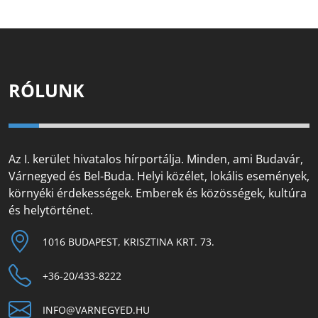
RÓLUNK
Az I. kerület hivatalos hírportálja. Minden, ami Budavár,
Várnegyed és Bel-Buda. Helyi közélet, lokális események,
környéki érdekességek. Emberek és közösségek, kultúra
és helytörténet.
1016 BUDAPEST, KRISZTINA KRT. 73.
+36-20/433-8222
INFO@VARNEGYED.HU