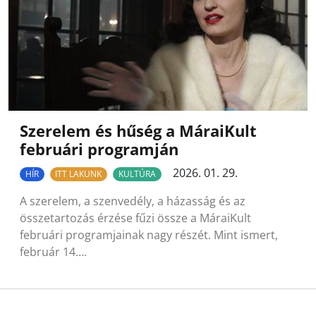
Szerelem és hűség a MáraiKult
februári programján
2026. 01. 29.
HÍR
ITT LAKUNK
KULTÚRA
A szerelem, a szenvedély, a házasság és az
összetartozás érzése fűzi össze a MáraiKult
februári programjainak nagy részét. Mint ismert,
február 14….