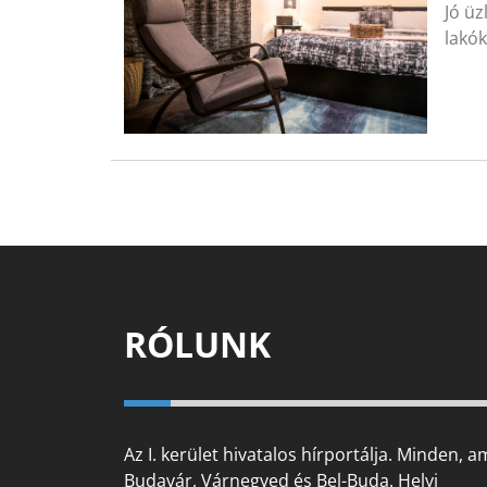
Jó üz
lakó
RÓLUNK
Az I. kerület hivatalos hírportálja. Minden, a
Budavár, Várnegyed és Bel-Buda. Helyi