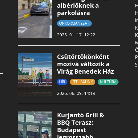
albérlőknek a
H
parkolásra
H
I
ÖNKORMÁNYZAT
K
K
2025. 01. 17. 12:22
M
Ö
Csütörtökönként
P
mozivá változik a
S
Virág Benedek Ház
HÍR
ITT LAKUNK
KULTÚRA
2026. 06. 09. 14:19
Kurjantó Grill &
BBQ Terasz:
Budapest
legrosszabb