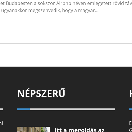
let Budapesten a sokszor Airbnb néven emlegetett rövid táv
k ugyanakkor megszenvedik, hogy a magyar…
NÉPSZERŰ
mi
E
Itt a megoldás az
G