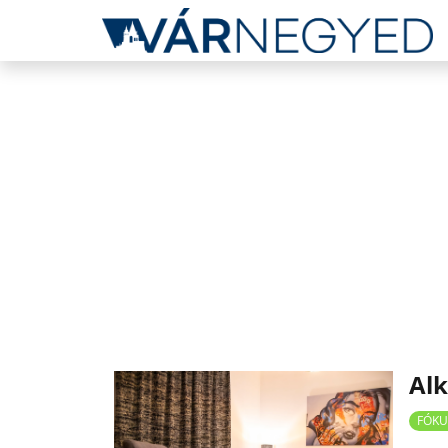
Alk
FÓKU