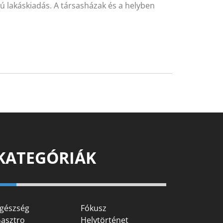
ú lakáskiadás. A társasházak és a helyben
KATEGÓRIÁK
gészség
Fókusz
asztro
Helytörténet