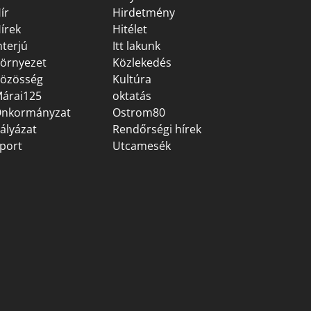
ír
Hirdetmény
írek
Hitélet
nterjú
Itt lakunk
örnyezet
Közlekedés
özösség
Kultúra
árai125
oktatás
nkormányzat
Ostrom80
ályázat
Rendőrségi hírek
port
Utcamesék