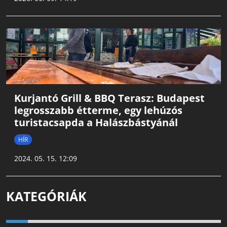
Kurjantó Grill & BBQ Terasz: Budapest
legrosszabb étterme, egy lehúzós
turistacsapda a Halászbástyánál
HÍR
2024. 05. 15. 12:09
KATEGÓRIÁK