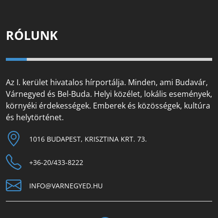
RÓLUNK
Az I. kerület hivatalos hírportálja. Minden, ami Budavár,
Várnegyed és Bel-Buda. Helyi közélet, lokális események,
környéki érdekességek. Emberek és közösségek, kultúra
és helytörténet.
1016 BUDAPEST, KRISZTINA KRT. 73.
+36-20/433-8222
INFO@VARNEGYED.HU