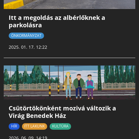
Itt a megoldás az albérlőknek a
parkolásra
ÖNKORMÁNYZAT
2025. 01. 17. 12:22
Csütörtökönként mozivá változik a
Virág Benedek Ház
HÍR
ITT LAKUNK
KULTÚRA
2026. 06. 09. 14:19