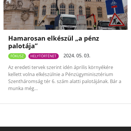
Hamarosan elkészül „a pénz
palotája”
2024. 05. 03.
FÓKUSZ
HELYTÖRTÉNET
Az eredeti tervek szerint idén április környékére
kellett volna elkészülnie a Pénzügyminisztérium
Szentháromság tér 6. szám alatti palotájának. Bár a
munka még…