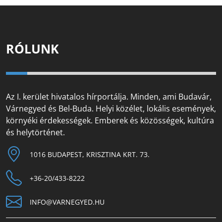
RÓLUNK
Az I. kerület hivatalos hírportálja. Minden, ami Budavár,
Várnegyed és Bel-Buda. Helyi közélet, lokális események,
környéki érdekességek. Emberek és közösségek, kultúra
és helytörténet.
1016 BUDAPEST, KRISZTINA KRT. 73.
+36-20/433-8222
INFO@VARNEGYED.HU