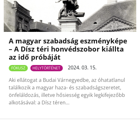
A magyar szabadság eszményképe
– A Dísz téri honvédszobor kiállta
az idő próbáját
2024. 03. 15.
FÓKUSZ
HELYTÖRTÉNET
Aki ellátogat a Budai Várnegyedbe, az óhatatlanul
találkozik a magyar haza- és szabadságszeretet,
önfeláldozás, illetve hősiesség egyik legkifejezőbb
alkotásával: a Dísz téren…