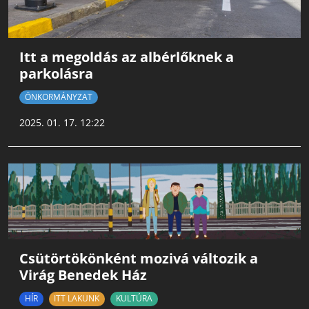
Itt a megoldás az albérlőknek a
parkolásra
ÖNKORMÁNYZAT
2025. 01. 17. 12:22
Csütörtökönként mozivá változik a
Virág Benedek Ház
HÍR
ITT LAKUNK
KULTÚRA