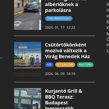
albérlőknek a
H
parkolásra
H
I
ÖNKORMÁNYZAT
K
K
2025. 01. 17. 12:22
M
Ö
Csütörtökönként
P
mozivá változik a
S
Virág Benedek Ház
HÍR
ITT LAKUNK
KULTÚRA
2026. 06. 09. 14:19
Kurjantó Grill &
BBQ Terasz:
Budapest
legrosszabb