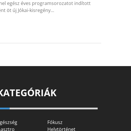
mel egész éves programsorozatot indított
nt öt új Jókai-kisregény…
KATEGÓRIÁK
gészség
Fókusz
asztro
Helytörténet