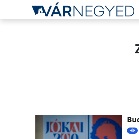
Bud
HÍR