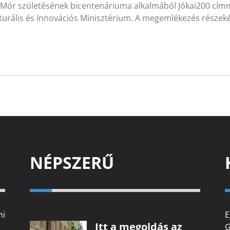
i Mór születésének bicentenáriuma alkalmából Jókai200 cím
turális és Innovációs Minisztérium. A megemlékezés részeké
NÉPSZERŰ
mi
E
Itt a megoldás az
G