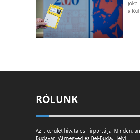
Jóka
a Kul
RÓLUNK
Az I. kerület hivatalos hírportálja. Minden, a
Budavár, Várnegyed és Bel-Buda. Helyi