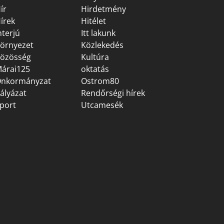
ír
Hirdetmény
írek
Hitélet
nterjú
Itt lakunk
örnyezet
Közlekedés
özösség
Kultúra
árai125
oktatás
nkormányzat
Ostrom80
ályázat
Rendőrségi hírek
port
Utcamesék