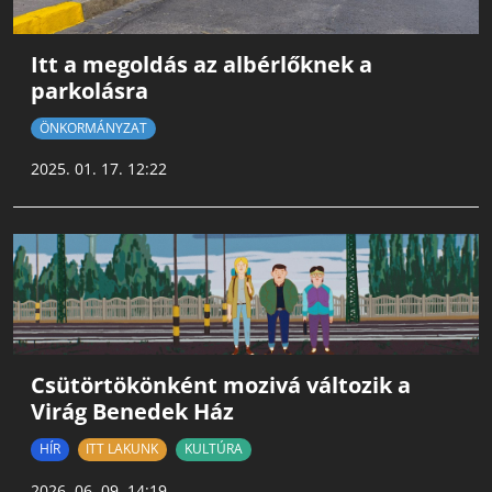
Itt a megoldás az albérlőknek a
parkolásra
ÖNKORMÁNYZAT
2025. 01. 17. 12:22
Csütörtökönként mozivá változik a
Virág Benedek Ház
HÍR
ITT LAKUNK
KULTÚRA
2026. 06. 09. 14:19