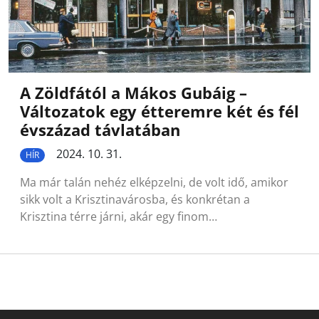
A Zöldfától a Mákos Gubáig –
Változatok egy étteremre két és fél
évszázad távlatában
2024. 10. 31.
HÍR
Ma már talán nehéz elképzelni, de volt idő, amikor
sikk volt a Krisztinavárosba, és konkrétan a
Krisztina térre járni, akár egy finom…