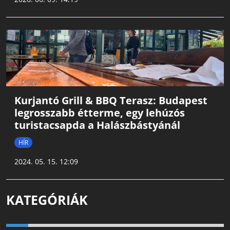
Kurjantó Grill & BBQ Terasz: Budapest
legrosszabb étterme, egy lehúzós
turistacsapda a Halászbástyánál
HÍR
2024. 05. 15. 12:09
KATEGÓRIÁK