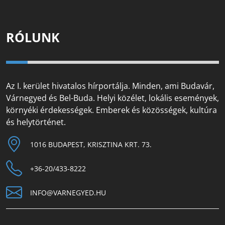
RÓLUNK
Az I. kerület hivatalos hírportálja. Minden, ami Budavár,
Várnegyed és Bel-Buda. Helyi közélet, lokális események,
környéki érdekességek. Emberek és közösségek, kultúra
és helytörténet.
1016 BUDAPEST, KRISZTINA KRT. 73.
+36-20/433-8222
INFO@VARNEGYED.HU