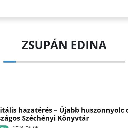
ZSUPÁN EDINA
itális hazatérés – Újabb huszonnyolc 
zágos Széchényi Könyvtár
2024. 06. 05.