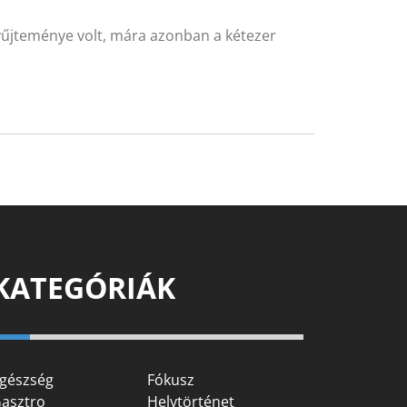
űjteménye volt, mára azonban a kétezer
KATEGÓRIÁK
gészség
Fókusz
asztro
Helytörténet