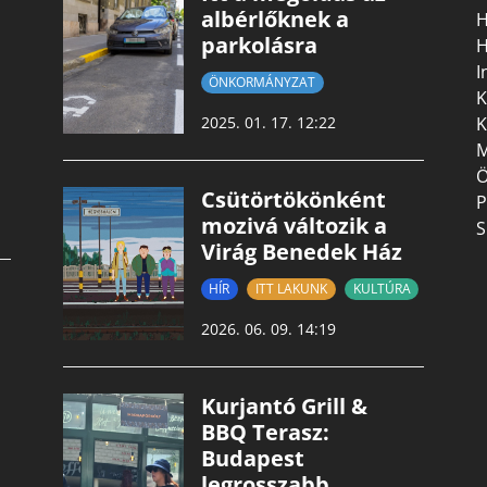
albérlőknek a
H
parkolásra
H
I
ÖNKORMÁNYZAT
K
K
2025. 01. 17. 12:22
M
Ö
Csütörtökönként
P
mozivá változik a
S
Virág Benedek Ház
HÍR
ITT LAKUNK
KULTÚRA
2026. 06. 09. 14:19
Kurjantó Grill &
BBQ Terasz:
Budapest
legrosszabb