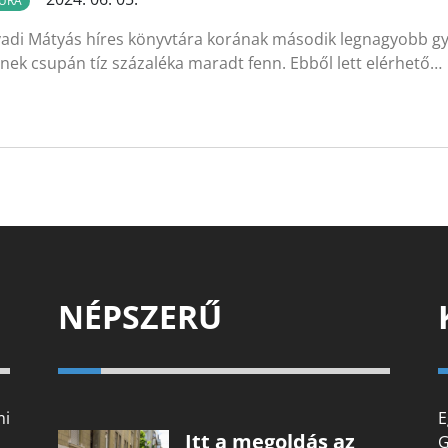
ÚRA
adi Mátyás híres könyvtára korának második legnagyobb gy
nek csupán tíz százaléka maradt fenn. Ebből lett elérhető…
NÉPSZERŰ
mi
E
Itt a megoldás az
G