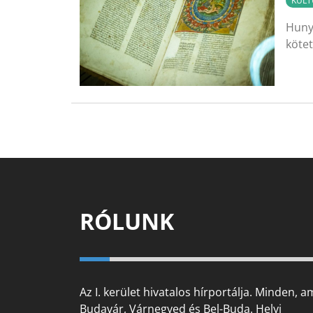
KULT
Huny
kötet
RÓLUNK
Az I. kerület hivatalos hírportálja. Minden, a
Budavár, Várnegyed és Bel-Buda. Helyi