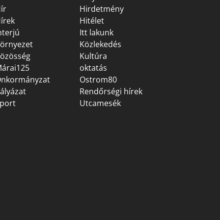
ír
Hirdetmény
írek
Hitélet
nterjú
Itt lakunk
örnyezet
Közlekedés
özösség
Kultúra
árai125
oktatás
nkormányzat
Ostrom80
ályázat
Rendőrségi hírek
port
Utcamesék