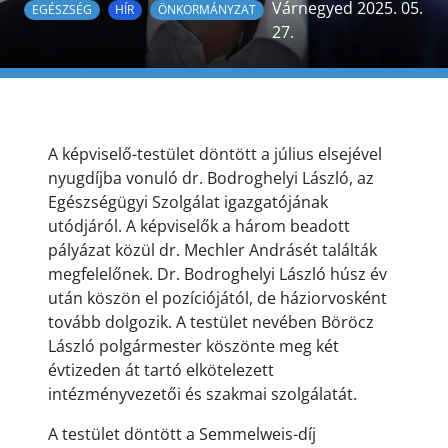
Várnegyed 2025. 05.
EGÉSZSÉG
HÍR
ÖNKORMÁNYZAT
27.
A képviselő-testület döntött a július elsejével
nyugdíjba vonuló dr. Bodroghelyi László, az
Egészségügyi Szolgálat igazgatójának
utódjáról. A képviselők a három beadott
pályázat közül dr. Mechler Andrásét találták
megfelelőnek. Dr. Bodroghelyi László húsz év
után köszön el pozíciójától, de háziorvosként
tovább dolgozik. A testület nevében Böröcz
László polgármester köszönte meg két
évtizeden át tartó elkötelezett
intézményvezetői és szakmai szolgálatát.
A testület döntött a Semmelweis-díj