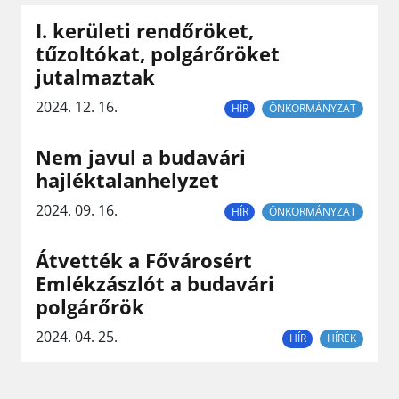
I. kerületi rendőröket,
tűzoltókat, polgárőröket
jutalmaztak
2024. 12. 16.
HÍR
ÖNKORMÁNYZAT
Nem javul a budavári
hajléktalanhelyzet
2024. 09. 16.
HÍR
ÖNKORMÁNYZAT
Átvették a Fővárosért
Emlékzászlót a budavári
polgárőrök
2024. 04. 25.
HÍR
HÍREK