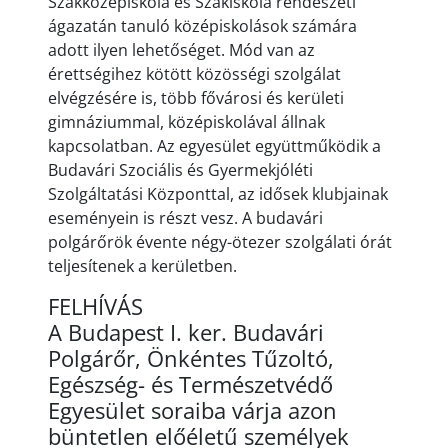
Szakközépiskola és Szakiskola rendészeti
ágazatán tanuló középiskolások számára
adott ilyen lehetőséget. Mód van az
érettségihez kötött közösségi szolgálat
elvégzésére is, több fővárosi és kerületi
gimnáziummal, középiskolával állnak
kapcsolatban. Az egyesület együttműködik a
Budavári Szociális és Gyermekjóléti
Szolgáltatási Központtal, az idősek klubjainak
eseményein is részt vesz. A budavári
polgárőrök évente négy-ötezer szolgálati órát
teljesítenek a kerületben.
FELHÍVÁS
A Budapest I. ker. Budavári
Polgárőr, Önkéntes Tűzoltó,
Egészség- és Természetvédő
Egyesület soraiba várja azon
büntetlen előéletű személyek