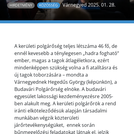
Várnegyed 2025. 01. 28.
HIRDETMÉNY
KÖZÖSSÉG
A kerületi polgárőség teljes létszáma 46 fő, de
ennél kevesebb a ténylegesen „hadra fogható”
ember, magas a tagok átlagéletkora, ezért
mindenképpen szükség volna a fi atalításra és
új tagok toborzására – mondta a
Várnegyednek Hegedűs György (képünkön), a
Budavári Polgárőrség elnöke. A budavári
egyesület lakossági kezdeményezésre 2005-
ben alakult meg. A kerületi polgárőrök a rend
iránti elköteleződésük alapján társadalmi
munkában végzik közterületi
járőrtevékenységüket, ennek során
bűnmegelőzési feladatokat látnak el, jelzik