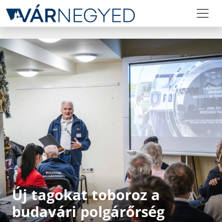
Új tagokat toboroz a
budavári polgárőrség