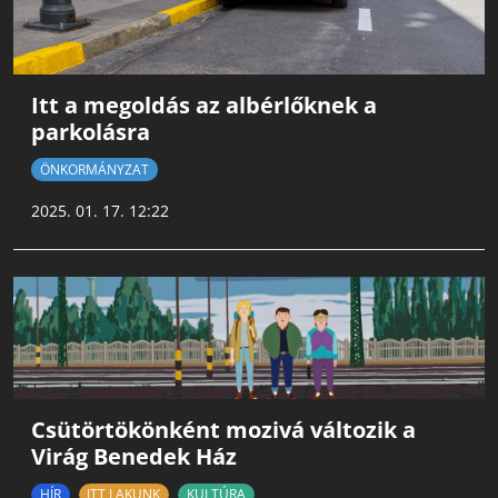
Itt a megoldás az albérlőknek a
parkolásra
ÖNKORMÁNYZAT
2025. 01. 17. 12:22
Csütörtökönként mozivá változik a
Virág Benedek Ház
HÍR
ITT LAKUNK
KULTÚRA