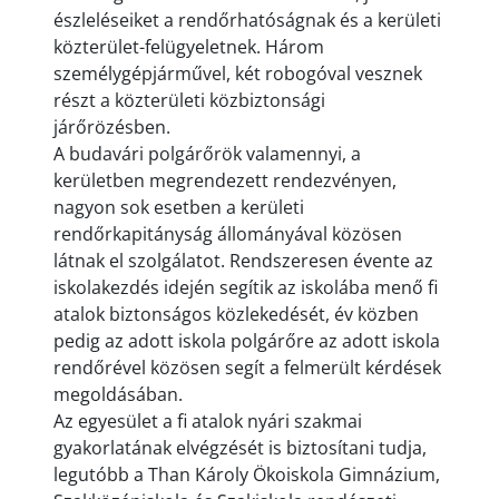
észleléseiket a rendőrhatóságnak és a kerületi
közterület-felügyeletnek. Három
személygépjárművel, két robogóval vesznek
részt a közterületi közbiztonsági
járőrözésben.
A budavári polgárőrök valamennyi, a
kerületben megrendezett rendezvényen,
nagyon sok esetben a kerületi
rendőrkapitányság állományával közösen
látnak el szolgálatot. Rendszeresen évente az
iskolakezdés idején segítik az iskolába menő fi
atalok biztonságos közlekedését, év közben
pedig az adott iskola polgárőre az adott iskola
rendőrével közösen segít a felmerült kérdések
megoldásában.
Az egyesület a fi atalok nyári szakmai
gyakorlatának elvégzését is biztosítani tudja,
legutóbb a Than Károly Ökoiskola Gimnázium,