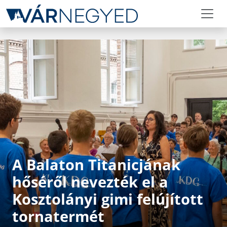
A Balaton Titanicjának
hőséről nevezték el a
Kosztolányi gimi felújított
tornatermét