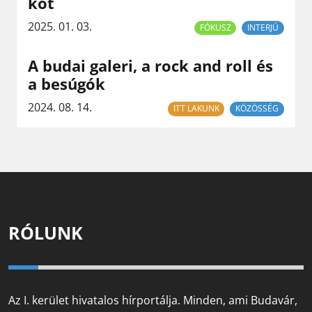
köt
2025. 01. 03.
FÓKUSZ
INTERJÚ
A budai galeri, a rock and roll és
a besúgók
2024. 08. 14.
ITT LAKUNK
KÖZÖSSÉG
RÓLUNK
Az I. kerület hivatalos hírportálja. Minden, ami Budavár,