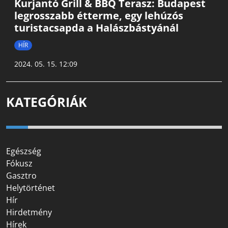
Kurjantó Grill & BBQ Terasz: Budapest
legrosszabb étterme, egy lehúzós
turistacsapda a Halászbástyánál
HÍR
2024. 05. 15. 12:09
KATEGÓRIÁK
Egészség
Fókusz
Gasztro
Helytörténet
Hír
Hirdetmény
Hírek