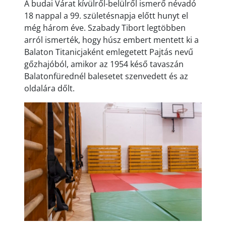
A budai Várat kívülről-belülről ismerő névadó
18 nappal a 99. születésnapja előtt hunyt el
még három éve. Szabady Tibort legtöbben
arról ismerték, hogy húsz embert mentett ki a
Balaton Titanicjaként emlegetett Pajtás nevű
gőzhajóból, amikor az 1954 késő tavaszán
Balatonfürednél balesetet szenvedett és az
oldalára dőlt.