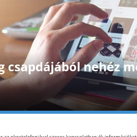
g csapdájából nehéz me