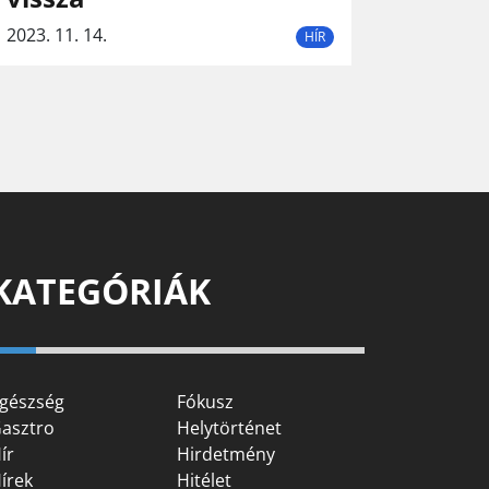
2023. 11. 14.
HÍR
KATEGÓRIÁK
gészség
Fókusz
asztro
Helytörténet
ír
Hirdetmény
írek
Hitélet