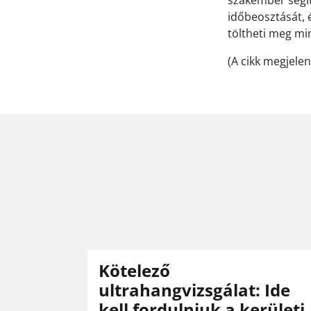
szakember segíts
időbeosztását, 
töltheti meg mi
(A cikk megjele
Kötelező
ultrahangvizsgálat: Ide
kell fordulniuk a kerületi