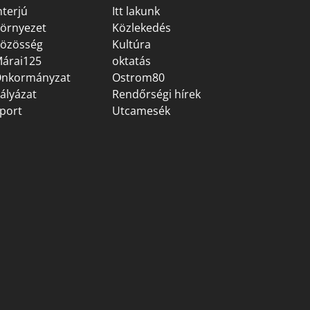
nterjú
Itt lakunk
örnyezet
Közlekedés
özösség
Kultúra
árai125
oktatás
nkormányzat
Ostrom80
ályázat
Rendőrségi hírek
port
Utcamesék