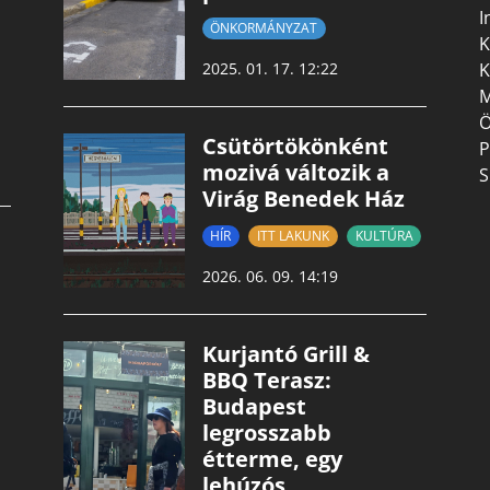
I
ÖNKORMÁNYZAT
K
K
2025. 01. 17. 12:22
M
Ö
Csütörtökönként
P
mozivá változik a
S
Virág Benedek Ház
HÍR
ITT LAKUNK
KULTÚRA
2026. 06. 09. 14:19
Kurjantó Grill &
BBQ Terasz:
Budapest
legrosszabb
étterme, egy
lehúzós