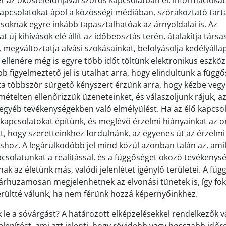
az okostelefonjával szoros kapcsolatban él: információkat
pcsolatokat ápol a közösségi médiában, szórakoztató tart
soknak egyre inkább tapasztalhatóak az árnyoldalai is. Az
t új kihívások elé állít az időbeosztás terén, átalakítja társa
 megváltoztatja alvási szokásainkat, befolyásolja kedélyálla
 ellenére még is egyre több időt töltünk elektronikus eszköz
 figyelmeztető jel is utalhat arra, hogy elindultunk a függő
a többször sürgető kényszert érzünk arra, hogy kézbe vegy
mételten ellenőrizzük üzeneteinket, és válaszoljunk rájuk, a
egyéb tevékenységekben való elmélyülést. Ha az élő kapcso
s kapcsolatokat építünk, és meglévő érzelmi hiányainkat az o
tt, hogy szeretteinkhez fordulnánk, az egyenes út az érzelmi
oz. A legárulkodóbb jel mind közül azonban talán az, ami
apcsolatunkat a realitással, és a függőséget okozó tevékeny
ak az életünk más, valódi jelenlétet igénylő területei. A fü
párhuzamosan megjelenhetnek az elvonási tünetek is, így fo
gerültté válunk, ha nem férünk hozzá képernyőinkhez.
le a sóvárgást? A határozott elképzelésekkel rendelkezők v