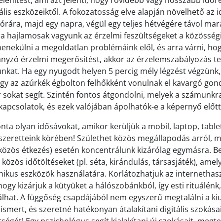
elenítést, ami azt jelenti, hogy rövidebb vagy hosszabb időre
lis eszközeiktől. A fokozatosság elve alapján növelhető az i
órára, majd egy napra, végül egy teljes hétvégére távol ma
Ha hajlamosak vagyunk az érzelmi feszültségeket a közössé
menekülni a megoldatlan problémáink elől, és arra várni, hog
ányzó érzelmi megerősítést, akkor az érzelemszabályozás 
unkat. Ha egy nyugodt helyen 5 percig mély légzést végzünk,
ogy az azúrkék égbolton felhőkként vonulnak el kavargó gon
 sokat segít. Szintén fontos átgondolni, melyek a számunkr
kapcsolatok, és ezek valójában ápolhatók-e a képernyő előtt 
onta olyan idősávokat, amikor kerüljük a mobil, laptop, table
 szeretteink körében! Születhet közös megállapodás arról, m
közös étkezés) esetén koncentrálunk kizárólag egymásra. B
közös időtöltéseket (pl. séta, kirándulás, társasjáték), ame
nikus eszközök használatára. Korlátozhatjuk az internethas
 hogy kizárjuk a kütyüket a hálószobánkból, így esti rituálénk,
lhat. A függőség csapdájából nem egyszerű megtalálni a kiut
smert, és szeretné hatékonyan átalakítani digitális szokásait