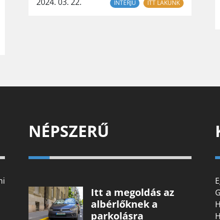
2024. 03. 22.
INTERJÚ
ITT LAKUNK
NÉPSZERŰ
mi
E
Itt a megoldás az
G
albérlőknek a
H
parkolásra
H