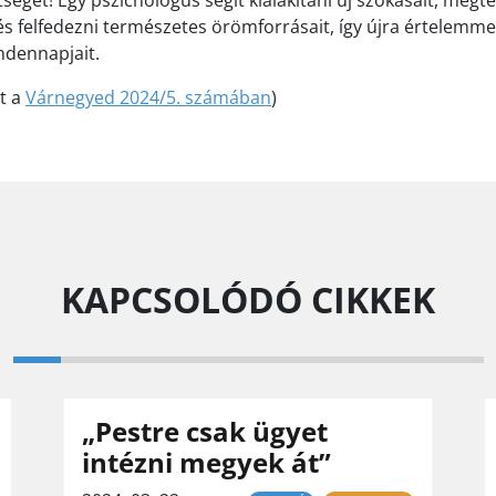
égét! Egy pszichológus segít kialakítani új szokásait, megte
és felfedezni természetes örömforrásait, így újra értelemmel
ndennapjait.
nt a
Várnegyed 2024/5. számában
)
KAPCSOLÓDÓ CIKKEK
„Pestre csak ügyet
intézni megyek át”