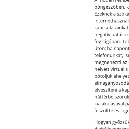
A modern ember 
böngészőben, ka
Ezeknek a szoká
internethasznála
kapcsolatainkat,
negatív hatások
fogságában. Több
úton: ha napont
telefonunkat, is
megnehezíti az 
helyett virtuáli
pótoljuk ahelye
elmagányosodásh
elveszíteni a k
háttérbe szoruln
kialakulásával 
feszültté és in
Hogyan győzzük 