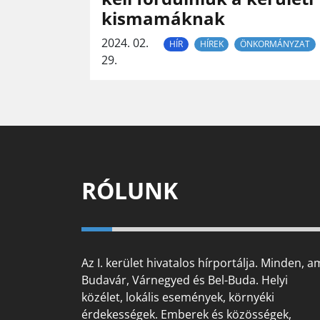
kismamáknak
2024. 02.
HÍR
HÍREK
ÖNKORMÁNYZAT
29.
RÓLUNK
Az I. kerület hivatalos hírportálja. Minden, a
Budavár, Várnegyed és Bel-Buda. Helyi
közélet, lokális események, környéki
érdekességek. Emberek és közösségek,