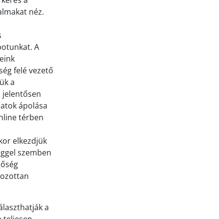
 keres a
almakat néz.
s
potunkat. A
eink
ség felé vezető
ük a
z jelentősen
latok ápolása
nline térben
kor elkezdjük
séggel szemben
ggőség
kozottan
álaszthatják a