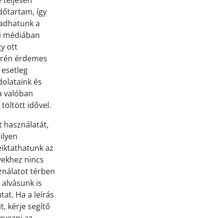
 teljesen
dőtartam, így
radhatunk a
gi médiában
y ott
terén érdemes
 esetleg
dolataink és
a valóban
töltött idővel.
t használatát,
ilyen
eiktathatunk az
lyekhez nincs
ználatot térben
 alvásunk is
at. Ha a leírás
, kérje segítő