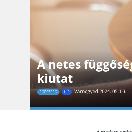
A netes függősé
kiutat
Várnegyed 2024. 05. 03.
EGÉSZSÉG
HÍR