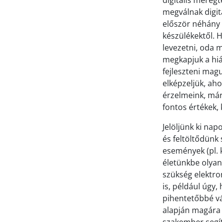
digitális méregt
megválnak digitá
először néhány 
készülékektől. 
levezetni, oda 
megkapjuk a hi
fejleszteni mag
elképzeljük, ah
érzelmeink, már
fontos értékek, 
Jelöljünk ki nap
és feltöltődünk
események (pl. 
életünkbe olyan 
szükség elektro
is, például úgy,
pihentetőbbé vá
alapján magára i