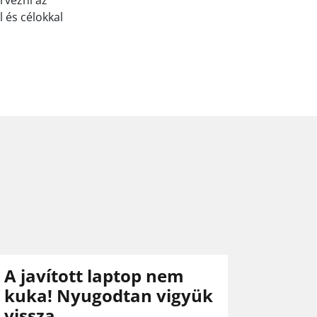
rvezni az
 és célokkal
A javított laptop nem
kuka! Nyugodtan vigyük
vissza