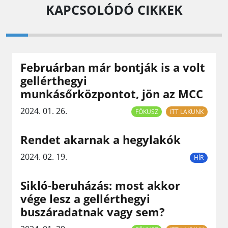
KAPCSOLÓDÓ CIKKEK
Februárban már bontják is a volt
gellérthegyi
munkásőrközpontot, jön az MCC
2024. 01. 26.
FÓKUSZ
ITT LAKUNK
Rendet akarnak a hegylakók
2024. 02. 19.
HÍR
Sikló-beruházás: most akkor
vége lesz a gellérthegyi
buszáradatnak vagy sem?