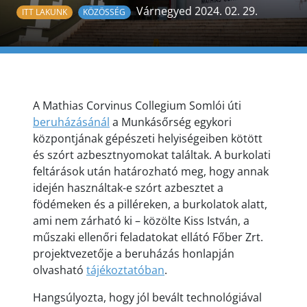
Várnegyed 2024. 02. 29.
ITT LAKUNK
KÖZÖSSÉG
A Mathias Corvinus Collegium Somlói úti
beruházásánál
a Munkásőrség egykori
központjának gépészeti helyiségeiben kötött
és szórt azbesztnyomokat találtak. A burkolati
feltárások után határozható meg, hogy annak
idején használtak-e szórt azbesztet a
födémeken és a pilléreken, a burkolatok alatt,
ami nem zárható ki – közölte Kiss István, a
műszaki ellenőri feladatokat ellátó Főber Zrt.
projektvezetője a beruházás honlapján
olvasható
tájékoztatóban
.
Hangsúlyozta, hogy jól bevált technológiával