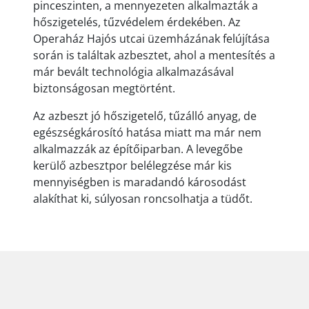
pinceszinten, a mennyezeten alkalmazták a
hőszigetelés, tűzvédelem érdekében. Az
Operaház Hajós utcai üzemházának felújítása
során is találtak azbesztet, ahol a mentesítés a
már bevált technológia alkalmazásával
biztonságosan megtörtént.
Az azbeszt jó hőszigetelő, tűzálló anyag, de
egészségkárosító hatása miatt ma már nem
alkalmazzák az építőiparban. A levegőbe
kerülő azbesztpor belélegzése már kis
mennyiségben is maradandó károsodást
alakíthat ki, súlyosan roncsolhatja a tüdőt.