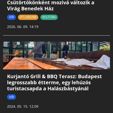
Csütörtökönként mozivá változik a
Virág Benedek Ház
HÍR
ITT LAKUNK
KULTÚRA
2026. 06. 09. 14:19
Kurjantó Grill & BBQ Terasz: Budapest
legrosszabb étterme, egy lehúzós
turistacsapda a Halászbástyánál
HÍR
2024. 05. 15. 12:09