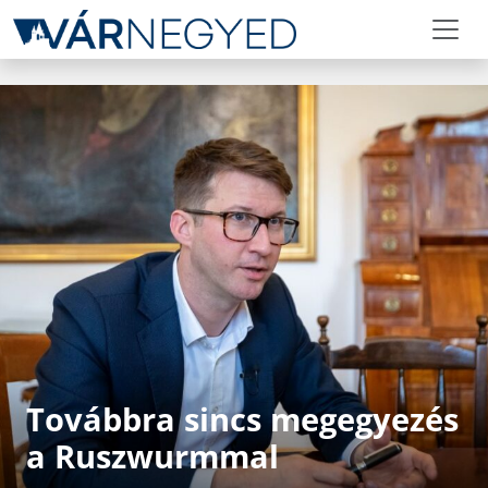
Továbbra sincs megegyezés
a Ruszwurmmal