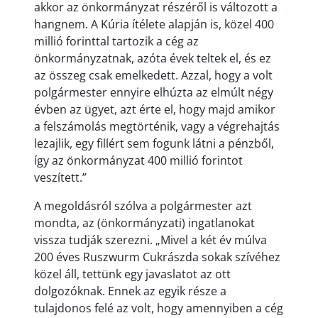
akkor az önkormányzat részéről is változott a
hangnem. A Kúria ítélete alapján is, közel 400
millió forinttal tartozik a cég az
önkormányzatnak, azóta évek teltek el, és ez
az összeg csak emelkedett. Azzal, hogy a volt
polgármester ennyire elhúzta az elmúlt négy
évben az ügyet, azt érte el, hogy majd amikor
a felszámolás megtörténik, vagy a végrehajtás
lezajlik, egy fillért sem fogunk látni a pénzből,
így az önkormányzat 400 millió forintot
veszített.”
A megoldásról szólva a polgármester azt
mondta, az (önkormányzati) ingatlanokat
vissza tudják szerezni. „Mivel a két év múlva
200 éves Ruszwurm Cukrászda sokak szívéhez
közel áll, tettünk egy javaslatot az ott
dolgozóknak. Ennek az egyik része a
tulajdonos felé az volt, hogy amennyiben a cég