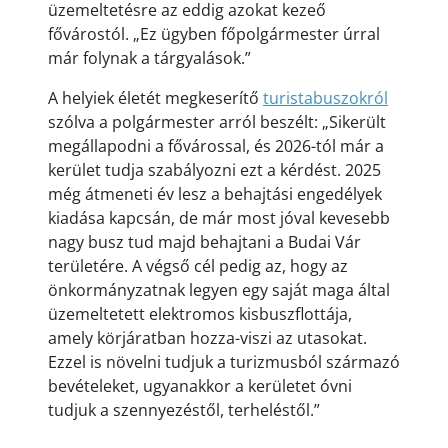
üzemeltetésre az eddig azokat kezeő
fővárostól. „Ez ügyben főpolgármester úrral
már folynak a tárgyalások.”
A helyiek életét megkeserítő
turistabuszokról
szólva a polgármester arról beszélt: „Sikerült
megállapodni a fővárossal, és 2026-tól már a
kerület tudja szabályozni ezt a kérdést. 2025
még átmeneti év lesz a behajtási engedélyek
kiadása kapcsán, de már most jóval kevesebb
nagy busz tud majd behajtani a Budai Vár
területére. A végső cél pedig az, hogy az
önkormányzatnak legyen egy saját maga által
üzemeltetett elektromos kisbuszflottája,
amely körjáratban hozza-viszi az utasokat.
Ezzel is növelni tudjuk a turizmusból származó
bevételeket, ugyanakkor a kerületet óvni
tudjuk a szennyezéstől, terheléstől.”