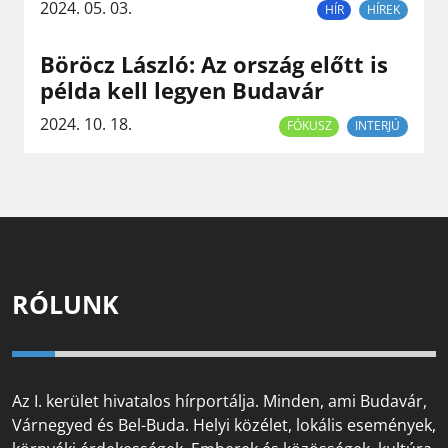
2024. 05. 03.
HÍR
HÍREK
Böröcz László: Az ország előtt is
példa kell legyen Budavár
2024. 10. 18.
FÓKUSZ
INTERJÚ
RÓLUNK
Az I. kerület hivatalos hírportálja. Minden, ami Budavár,
Várnegyed és Bel-Buda. Helyi közélet, lokális események,