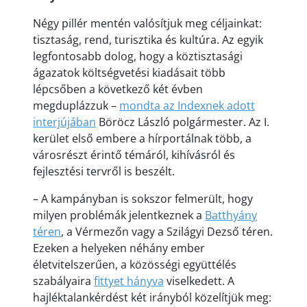
Négy pillér mentén valósítjuk meg céljainkat:
tisztaság, rend, turisztika és kultúra. Az egyik
legfontosabb dolog, hogy a köztisztasági
ágazatok költségvetési kiadásait több
lépcsőben a következő két évben
megduplázzuk –
mondta az Indexnek adott
interjújában
Böröcz László polgármester. Az I.
kerület első embere a hírportálnak több, a
városrészt érintő témáról, kihívásról és
fejlesztési tervről is beszélt.
– A kampányban is sokszor felmerült, hogy
milyen problémák jelentkeznek a
Batthyány
téren
, a Vérmezőn vagy a Szilágyi Dezső téren.
Ezeken a helyeken néhány ember
életvitelszerűen, a közösségi együttélés
szabályaira
fittyet hányva
viselkedett. A
hajléktalankérdést két irányból közelítjük meg: