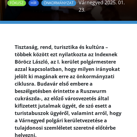
Várnegyed 2025. 01.
FÓKUSZ
HÍR
ÖNKORMÁNYZAT
23.
Tisztaság, rend, turisztika és kultúra –
többek között ezt nyilatkozta az Indexnek
Böröcz László, az I. kerület polgármestere
azzal kapcsolatban, hogy milyen irányokat
jelölt ki magának erre az önkormányzati
ciklusra. Budavár első embere a
beszélgetésben érintette a Ruszwurm
cukrászda-, az előző városvezetés által
kifizetett jutalmak ügyét, de szó esett a
turistabuszok ügyéről, valamint arról, hogy
a Várnegyed polgári kerületvezetése a
tulajdonosi szemléletet szeretné előtérbe
helyezni.