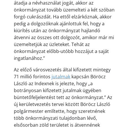
átadja a névhasználat jogát, akkor az
önkormányzat tovább üzemelteti a két szóban
forgó cukrászdát. Ha ettől elzárkóznak, akkor
pedig a dolgozóknak ajánlottuk fel, hogy a
kiürítés után az önkormányzat hajlandó
átvenni az összes ott dolgozót, amikor már mi
üzemeltetjük az üzleteket. Tehát az
önkormányzat előbb-utóbb hozzájut a saját
ingatlanához.”
Az előző városvezetés által kifizetett mintegy
71 millió forintos
jutalmak
kapcsán Böröcz
László az Indexnek is jelezte, hogy „a
botrányosan kifizetett jutalmak ügyében
büntetőfeljelentést tett az önkormányzat.” Az
új kerületvezetés tervei között Böröcz László
polgármester említette, hogy szeretnének
több önkormányzati tulajdonban lévő,
elsősorban zöld területet is átvennének