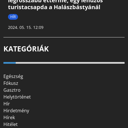
legrosszabb étterme, egy lehúzós
turistacsapda a Halászbástyánál
HÍR
2024. 05. 15. 12:09
KATEGÓRIÁK
Egészség
Fókusz
Gasztro
Helytörténet
Hír
Hirdetmény
Hírek
Hitélet