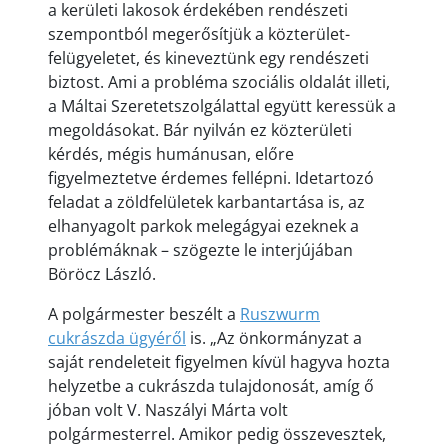
a kerületi lakosok érdekében rendészeti
szempontból megerősítjük a közterület-
felügyeletet, és kineveztünk egy rendészeti
biztost. Ami a probléma szociális oldalát illeti,
a Máltai Szeretetszolgálattal együtt keressük a
megoldásokat. Bár nyilván ez közterületi
kérdés, mégis humánusan, előre
figyelmeztetve érdemes fellépni. Idetartozó
feladat a zöldfelületek karbantartása is, az
elhanyagolt parkok melegágyai ezeknek a
problémáknak – szögezte le interjújában
Böröcz László.
A polgármester beszélt a
Ruszwurm
cukrászda ügyéről
is. „Az önkormányzat a
saját rendeleteit figyelmen kívül hagyva hozta
helyzetbe a cukrászda tulajdonosát, amíg ő
jóban volt V. Naszályi Márta volt
polgármesterrel. Amikor pedig összevesztek,