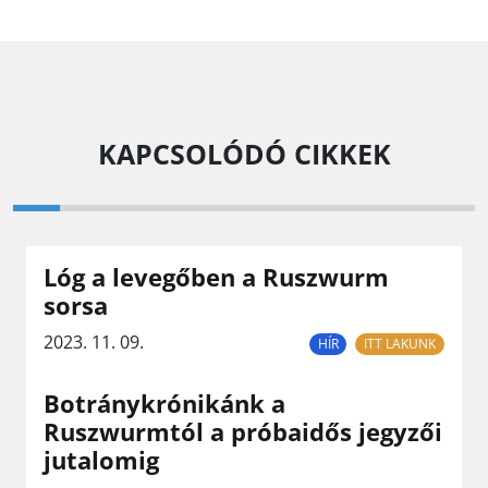
KAPCSOLÓDÓ CIKKEK
Lóg a levegőben a Ruszwurm
sorsa
2023. 11. 09.
HÍR
ITT LAKUNK
Botránykrónikánk a
Ruszwurmtól a próbaidős jegyzői
jutalomig