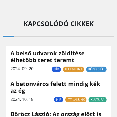
KAPCSOLÓDÓ CIKKEK
A belső udvarok zöldítése
élhetőbb teret teremt
2024. 09. 20.
HÍR
ITT LAKUNK
KÖZÖSSÉG
A betonváros felett mindig kék
az ég
2024. 10. 18.
HÍR
ITT LAKUNK
KULTÚRA
Böröcz László: Az ország előtt is