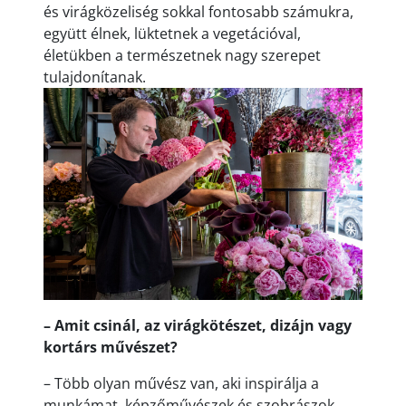
és virágközeliség sokkal fontosabb számukra,
együtt élnek, lüktetnek a vegetációval,
életükben a természetnek nagy szerepet
tulajdonítanak.
– Amit csinál, az virágkötészet, dizájn vagy
kortárs művészet?
– Több olyan művész van, aki inspirálja a
munkámat, képzőművészek és szobrászok,