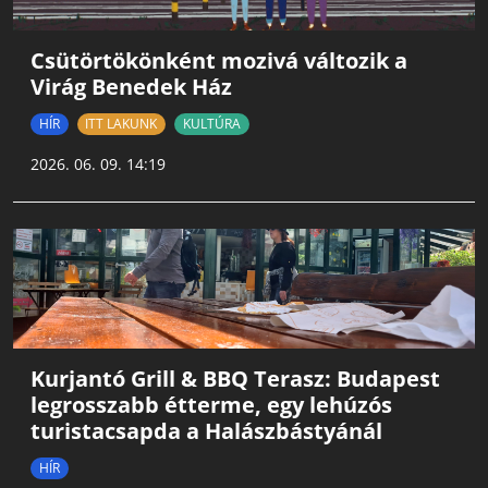
Csütörtökönként mozivá változik a
Virág Benedek Ház
HÍR
ITT LAKUNK
KULTÚRA
2026. 06. 09. 14:19
Kurjantó Grill & BBQ Terasz: Budapest
legrosszabb étterme, egy lehúzós
turistacsapda a Halászbástyánál
HÍR