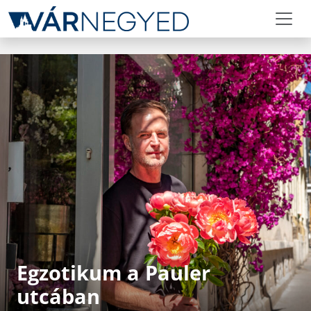
Egzotikum a Pauler
utcában