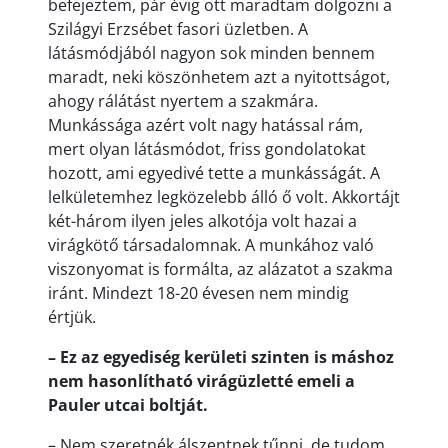
befejeztem, pár évig ott maradtam dolgozni a
Szilágyi Erzsébet fasori üzletben. A
látásmódjából nagyon sok minden bennem
maradt, neki köszönhetem azt a nyitottságot,
ahogy rálátást nyertem a szakmára.
Munkássága azért volt nagy hatással rám,
mert olyan látásmódot, friss gondolatokat
hozott, ami egyedivé tette a munkásságát. A
lelkületemhez legközelebb álló ő volt. Akkortájt
két-három ilyen jeles alkotója volt hazai a
virágkötő társadalomnak. A munkához való
viszonyomat is formálta, az alázatot a szakma
iránt. Mindezt 18-20 évesen nem mindig
értjük.
– Ez az egyediség kerületi szinten is máshoz
nem hasonlítható virágüzletté emeli a
Pauler utcai boltját.
– Nem szeretnék álszentnek tűnni, de tudom,