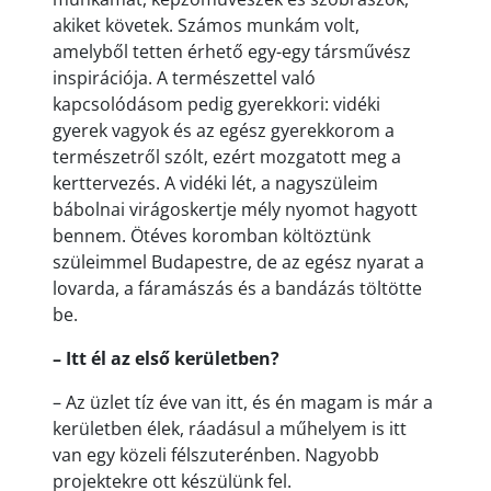
akiket követek. Számos munkám volt,
amelyből tetten érhető egy-egy társművész
inspirációja. A természettel való
kapcsolódásom pedig gyerekkori: vidéki
gyerek vagyok és az egész gyerekkorom a
természetről szólt, ezért mozgatott meg a
kerttervezés. A vidéki lét, a nagyszüleim
bábolnai virágoskertje mély nyomot hagyott
bennem. Ötéves koromban költöztünk
szüleimmel Budapestre, de az egész nyarat a
lovarda, a fáramászás és a bandázás töltötte
be.
– Itt él az első kerületben?
– Az üzlet tíz éve van itt, és én magam is már a
kerületben élek, ráadásul a műhelyem is itt
van egy közeli félszuterénben. Nagyobb
projektekre ott készülünk fel.