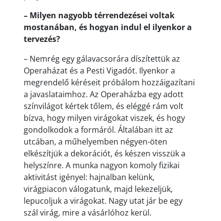
– Milyen nagyobb térrendezései voltak
mostanában, és hogyan indul el ilyenkor a
tervezés?
– Nemrég egy gálavacsorára díszítettük az
Operaházat és a Pesti Vigadót. Ilyenkor a
megrendelő kéréseit próbálom hozzáigazítani
a javaslataimhoz. Az Operaházba egy adott
színvilágot kértek tőlem, és eléggé rám volt
bízva, hogy milyen virágokat viszek, és hogy
gondolkodok a formáról. Általában itt az
utcában, a műhelyemben négyen-öten
elkészítjük a dekorációt, és készen visszük a
helyszínre. A munka nagyon komoly fizikai
aktivitást igényel: hajnalban kelünk,
virágpiacon válogatunk, majd lekezeljük,
lepucoljuk a virágokat. Nagy utat jár be egy
szál virág, mire a vásárlóhoz kerül.