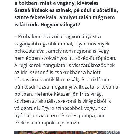
a boltban, mint a vagány, kivételes
összeállítások és színek, például a sötétlila,
szinte fekete kála, amilyet talán még nem
is láttunk. Hogyan válogat?
– Próbálom ötvözni a hagyományost a
vagányabb egzotikummal, olyan növények
behozatalával, amely nem regionális, vagy
nem éppen szokványos itt Közép-Európában.
A régi korok hangulatai is visszatükröződnek
az idei szezonális csokrokban: a halott
rózsaszín és antik lila rózsák, és a ciklámen
pünkösdi rózsa megannyi változata is itt van a
boltban. Hetente kétszer jön friss virág,
közben az aktuális, szezonális virágokból is
válogatunk. Egyre színesebbek vagyunk a
nyárral, ez az a természetes pompa, ami
ezekre a hónapokra jellemző.