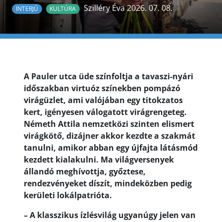
Szilléry Éva 2026. 07. 08.
INTERJÚ
KULTÚRA
A Pauler utca üde színfoltja a tavaszi-nyári
időszakban virtuóz színekben pompázó
virágüzlet, ami valójában egy titokzatos
kert, igényesen válogatott virágrengeteg.
Németh Attila nemzetközi szinten elismert
virágkötő, dizájner akkor kezdte a szakmát
tanulni, amikor abban egy újfajta látásmód
kezdett kialakulni. Ma világversenyek
állandó meghívottja, győztese,
rendezvényeket díszít, mindeközben pedig
kerületi lokálpatrióta.
– A klasszikus ízlésvilág ugyanúgy jelen van