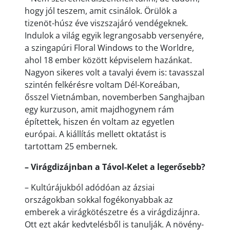
hogy jól teszem, amit csinálok. Örülök a
tizenöt-húsz éve viszszajáró vendégeknek.
Indulok a világ egyik legrangosabb versenyére,
a szingapúri Floral Windows to the Worldre,
ahol 18 ember között képviselem hazánkat.
Nagyon sikeres volt a tavalyi évem is: tavasszal
szintén felkérésre voltam Dél-Koreában,
ősszel Vietnámban, novemberben Sanghajban
egy kurzuson, amit majdhogynem rám
építettek, hiszen én voltam az egyetlen
európai. A kiállítás mellett oktatást is
tartottam 25 embernek.
– Virágdizájnban a Távol-Kelet a legerősebb?
– Kultúrájukból adódóan az ázsiai
országokban sokkal fogékonyabbak az
emberek a virágkötészetre és a virágdizájnra.
Ott ezt akár kedvtelésből is tanulják. A növény-