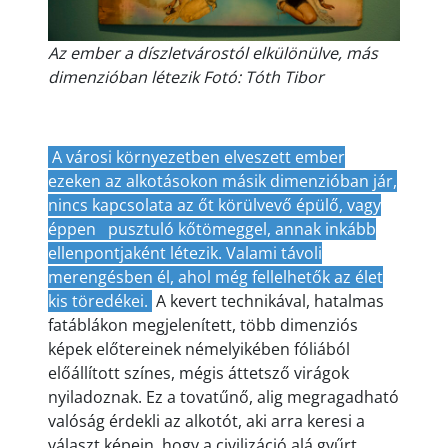
Az ember a díszletvárostól elkülönülve, más
dimenzióban létezik Fotó: Tóth Tibor
A városi környezetben elveszett ember
ezeken az alkotásokon másik dimenzióban jár,
nincs kapcsolata az őt körülvevő épülő, vagy
éppen
pusztuló kőtömeggel, annak inkább
ellenpontjaként létezik. Valami távoli
merengésben él, ahol még fellelhetők az élet
kis töredékei.
A kevert technikával, hatalmas
fatáblákon megjelenített, több dimenziós
képek előtereinek némelyikében fóliából
előállított színes, mégis áttetsző virágok
nyiladoznak. Ez a tovatűnő, alig megragadható
valóság érdekli az alkotót, aki arra keresi a
választ képein, hogy a civilizáció alá gyűrt