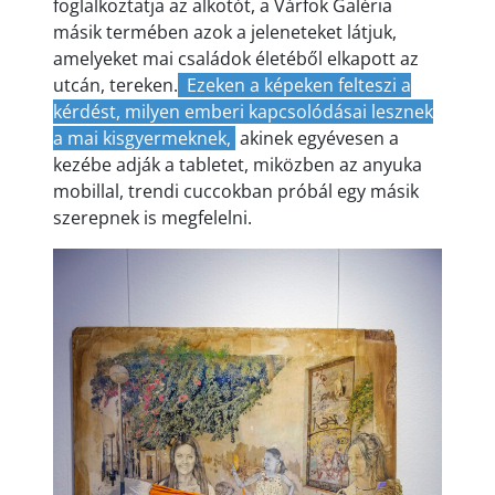
foglalkoztatja az alkotót, a Várfok Galéria
másik termében azok a jeleneteket látjuk,
amelyeket mai családok életéből elkapott az
utcán, tereken.
Ezeken a képeken felteszi a
kérdést, milyen emberi kapcsolódásai lesznek
a mai kisgyermeknek,
akinek egyévesen a
kezébe adják a tabletet, miközben az anyuka
mobillal, trendi cuccokban próbál egy másik
szerepnek is megfelelni.