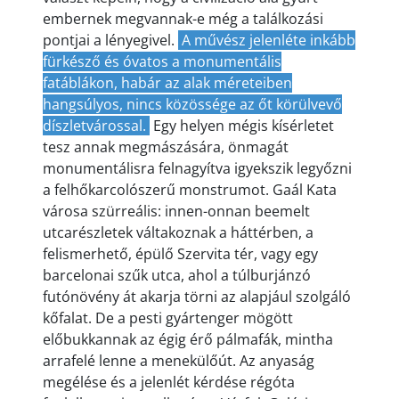
embernek megvan
nak-e még a találkozási
pontjai a lényegivel.
A művész jelenléte inkább
fürkésző és óvatos a monumentális
fatáblákon, habár az alak méreteiben
hangsúlyos, nincs közössége az őt körülvevő
díszletvárossal.
Egy helyen mégis kísérletet
tesz annak megmászására, önmagát
monumentálisra felnagyítva igyekszik legyőzni
a felhőkarcolószerű monstrumot. Gaál Kata
városa szürreális: innen-onnan beemelt
utcarészletek váltakoznak a háttérben, a
felismerhető, épülő Szervita tér, vagy egy
barcelonai szűk utca, ahol a túlburjánzó
futónövény át akarja törni az alapjául szolgáló
kőfalat. De a pesti gyártenger mögött
előbukkannak az égig érő pálmafák, mintha
arrafelé lenne a menekülőút. Az anyaság
megélése és a jelenlét kérdése régóta