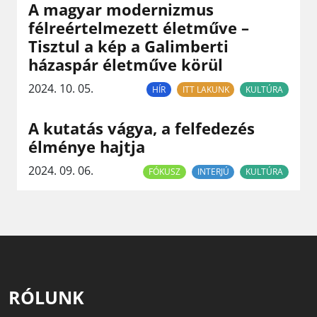
A magyar modernizmus
félreértelmezett életműve –
Tisztul a kép a Galimberti
házaspár életműve körül
2024. 10. 05.
HÍR
ITT LAKUNK
KULTÚRA
A kutatás vágya, a felfedezés
élménye hajtja
2024. 09. 06.
FÓKUSZ
INTERJÚ
KULTÚRA
RÓLUNK