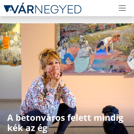
A betonváros felett mindig
kék az ég