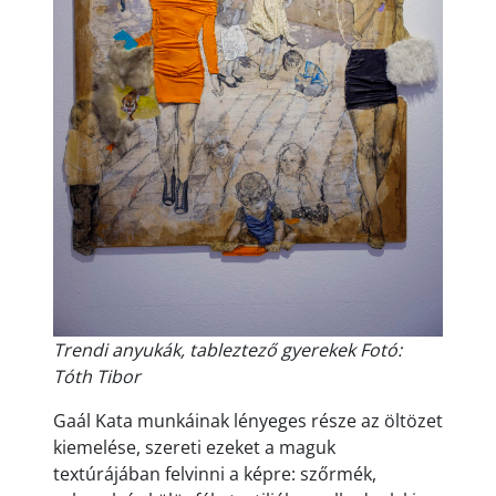
Trendi anyukák, tableztező gyerekek Fotó:
Tóth Tibor
Gaál Kata munkáinak lényeges része az öltözet
kiemelése, szereti ezeket a maguk
textúrájában felvinni a képre: szőrmék,