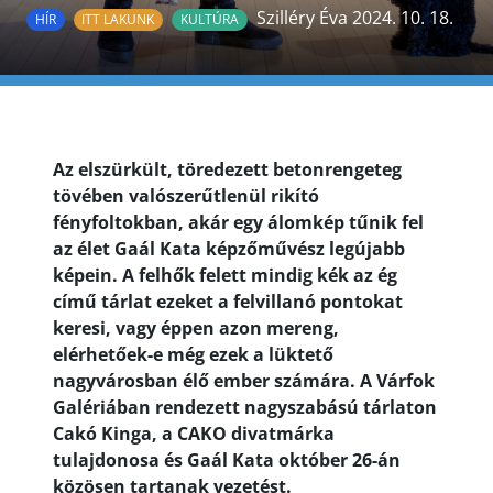
Szilléry Éva 2024. 10. 18.
HÍR
ITT LAKUNK
KULTÚRA
Az elszürkült, töredezett betonrengeteg
tövében valószerűtlenül rikító
fényfoltokban, akár egy álomkép tűnik fel
az élet Gaál Kata képzőművész legújabb
képein. A felhők felett mindig kék az ég
című tárlat ezeket a felvillanó pontokat
keresi, vagy éppen azon mereng,
elérhetőek-e még ezek a lüktető
nagyvárosban élő ember számára. A Várfok
Galériában rendezett nagyszabású tárlaton
Cakó Kinga, a CAKO divatmárka
tulajdonosa és Gaál Kata október 26-án
közösen tartanak vezetést.