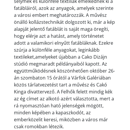
selymek és különféle textiliák emelkednek ki a
fatábláiról, azok
az anyagok, amelyek szerinte
a városi embert meghatározzák. A művész
önálló kollázstechnikát dolgozott ki, már a kép
alapját jelentő fatáblát is saját maga öregíti,
hogy elérje azt a hatást, amely történetet
adott a valamikori elnyűtt fatábláknak. Ezekre
szúrja a különféle anyagokat, leginkább
textileket,amelyeket újabban a Cako Dizájn
stúdió megmaradt példányaiból kapott. Az
együttműködésnek köszönhetően október 26-
án szombaton 15 órától a Várfok Galériában
közös tárlatvezetést tart a művész és Cakó
Kinga divattervező. A Felhők felett mindig kék
az ég címet az alkotó azért válasz
totta, mert a
rá nyomasztóan ható jelenségek mögött,
minden képében a kapaszkodót, az
emberközelit keresi, miközben a város már
csak romokban létezik.