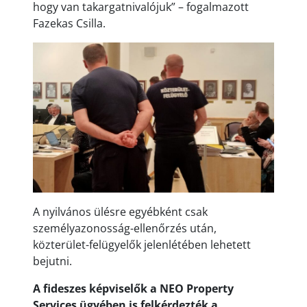
hogy van takargatnivalójuk” – fogalmazott
Fazekas Csilla.
A nyilvános ülésre egyébként csak
személyazonosság-ellenőrzés után,
közterület-felügyelők jelenlétében lehetett
bejutni.
A fideszes képviselők a NEO Property
Services ügyében is felkérdezték a