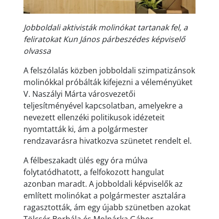
Jobboldali aktivisták molinókat tartanak fel, a
feliratokat Kun János párbeszédes képviselő
olvassa
A felszólalás közben jobboldali szimpatizánsok
molinókkal próbálták kifejezni a véleményüket
V. Naszályi Márta városvezetői
teljesítményével kapcsolatban, amelyekre a
nevezett ellenzéki politikusok idézeteit
nyomtatták ki, ám a polgármester
rendzavarásra hivatkozva szünetet rendelt el.
A félbeszakadt ülés egy óra múlva
folytatódhatott, a felfokozott hangulat
azonban maradt. A jobboldali képviselők az
említett molinókat a polgármester asztalára
ragasztották, ám egy újabb szünetben azokat