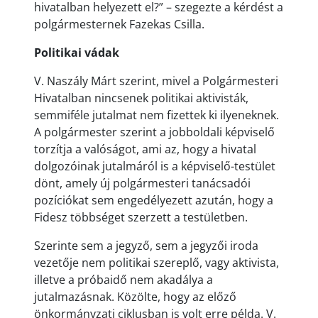
hivatalban helyezett el?” – szegezte a kérdést a
polgármesternek Fazekas Csilla.
Politikai vádak
V. Naszály Márt szerint, mivel a Polgármesteri
Hivatalban nincsenek politikai aktivisták,
semmiféle jutalmat nem fizettek ki ilyeneknek.
A polgármester szerint a jobboldali képviselő
torzítja a valóságot, ami az, hogy a hivatal
dolgozóinak jutalmáról is a képviselő-testület
dönt, amely új polgármesteri tanácsadói
pozíciókat sem engedélyezett azután, hogy a
Fidesz többséget szerzett a testületben.
Szerinte sem a jegyző, sem a jegyzői iroda
vezetője nem politikai szereplő, vagy aktivista,
illetve a próbaidő nem akadálya a
jutalmazásnak. Közölte, hogy az előző
önkormányzati ciklusban is volt erre példa. V.