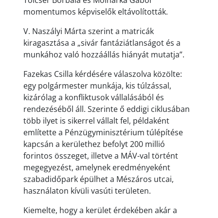
Tölcsér Borbála és Molnárka Gábor
momentumos képviselők eltávolították.
V. Naszályi Márta szerint a matricák
kiragasztása a „sivár fantáziátlanságot és a
munkához való hozzáállás hiányát mutatja”.
Fazekas Csilla kérdésére válaszolva közölte:
egy polgármester munkája, kis túlzással,
kizárólag a konfliktusok vállalásából és
rendezéséből áll. Szerinte ő eddigi ciklusában
több ilyet is sikerrel vállalt fel, példaként
említette a Pénzügyminisztérium túlépítése
kapcsán a kerülethez befolyt 200 millió
forintos összeget, illetve a MÁV-val történt
megegyezést, amelynek eredményeként
szabadidőpark épülhet a Mészáros utcai,
használaton kívüli vasúti területen.
Kiemelte, hogy a kerület érdekében akár a