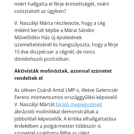
miért hallgatta el férje érintettségét, miért
csúsztatott az ügyben?
V. Naszályi Márta részletezte, hogy a cég
miként került képbe a Márai Sándor
Művelődési Ház új épületének
üzemeltetésénél és hangsúlyozta, hogy a férje
15 éve diszpécser a cégnél, de nincs
döntéshozói pozícióban.
Aktivisták molinóztak, azonnal szünetet
rendeltek el
Az ülésen Csárdi Antal LMP-s, illetve Gelencsér
Ferenc momentumos országgyűlési képviselő
V. Naszályi Mártát
bíráló megjegyzéseit
ábrázoló molinókkal demonstráltak a
jobboldali képviselők. A kritika elhallgattatása
érdekében a polgármester többször is
szünettel szakította félbe az ülést.