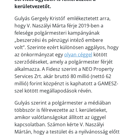
kerületvezetőt.
Gulyás Gergely Kristóf emlékeztetett arra,
hogy V. Naszályi Márta férje 2019-ben a
felesége polgármesteri kampányának
„beszerzési és pénzügyi intéző embere
volt”. Szerinte ezért különösen aggályos, hogy
az önkormányzat egy
olyan céggel
kötött
szerződéseket, amely a polgármester férjét
alkalmazza. A Fidesz szerint a NEO Property
Services Zrt. akár bruttó 80 millió (nettó 62
millió) forint közpénzt is kaphatott a GAMESZ-
szel kötött megállapodások révén.
Gulyás szerint a polgármester a médiában
többször is félrevezette az I. kerületieket,
amikor valótlanságokat állított az üggyel
kapcsolatban. Számon kérte V. Naszályi
Mártán, hogy a testület és a nyilvánosság előtt