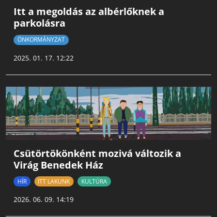
Itt a megoldás az albérlőknek a
parkolásra
ÖNKORMÁNYZAT
2025. 01. 17. 12:22
Csütörtökönként mozivá változik a
Virág Benedek Ház
HÍR
ITT LAKUNK
KULTÚRA
2026. 06. 09. 14:19