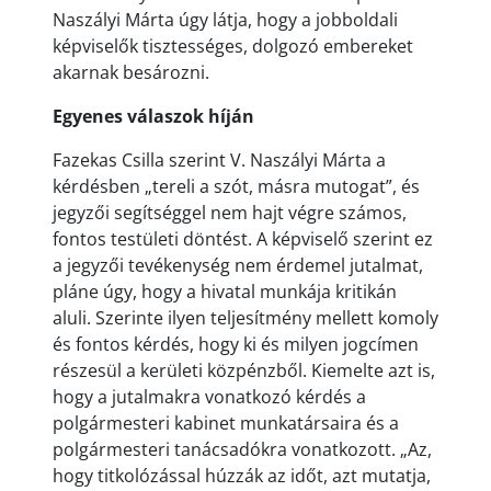
Naszályi Márta úgy látja, hogy a jobboldali
képviselők tisztességes, dolgozó embereket
akarnak besározni.
Egyenes válaszok híján
Fazekas Csilla szerint V. Naszályi Márta a
kérdésben „tereli a szót, másra mutogat”, és
jegyzői segítséggel nem hajt végre számos,
fontos testületi döntést. A képviselő szerint ez
a jegyzői tevékenység nem érdemel jutalmat,
pláne úgy, hogy a hivatal munkája kritikán
aluli. Szerinte ilyen teljesítmény mellett komoly
és fontos kérdés, hogy ki és milyen jogcímen
részesül a kerületi közpénzből. Kiemelte azt is,
hogy a jutalmakra vonatkozó kérdés a
polgármesteri kabinet munkatársaira és a
polgármesteri tanácsadókra vonatkozott. „Az,
hogy titkolózással húzzák az időt, azt mutatja,