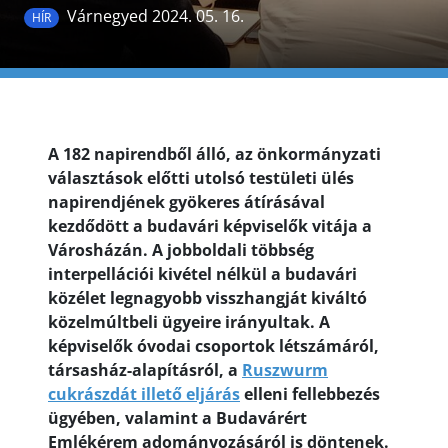
Várnegyed 2024. 05. 16.
HÍR
A 182 napirendből álló, az önkormányzati
választások előtti utolsó testületi ülés
napirendjének gyökeres átírásával
kezdődött a budavári képviselők vitája a
Városházán. A jobboldali többség
interpellációi kivétel nélkül a budavári
közélet legnagyobb visszhangját kiváltó
közelmúltbeli ügyeire irányultak. A
képviselők óvodai csoportok létszámáról,
társasház-alapításról, a
Ruszwurm
cukrászdát illető eljárás
elleni fellebbezés
ügyében, valamint a Budavárért
Emlékérem adományozásáról is döntenek.