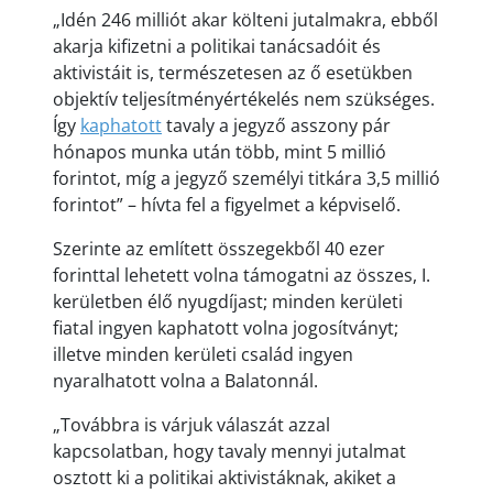
„Idén 246 milliót akar költeni jutalmakra, ebből
akarja kifizetni a politikai tanácsadóit és
aktivistáit is, természetesen az ő esetükben
objektív teljesítményértékelés nem szükséges.
Így
kaphatott
tavaly a jegyző asszony pár
hónapos munka után több, mint 5 millió
forintot, míg a jegyző személyi titkára 3,5 millió
forintot” – hívta fel a figyelmet a képviselő.
Szerinte az említett összegekből 40 ezer
forinttal lehetett volna támogatni az összes, I.
kerületben élő nyugdíjast; minden kerületi
fiatal ingyen kaphatott volna jogosítványt;
illetve minden kerületi család ingyen
nyaralhatott volna a Balatonnál.
„Továbbra is várjuk válaszát azzal
kapcsolatban, hogy tavaly mennyi jutalmat
osztott ki a politikai aktivistáknak, akiket a