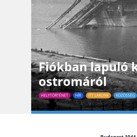
Fiókban lapuló 
ostromáról
HELYTÖRTÉNET
HÍR
ITT LAKUNK
KÖZÖSSÉG