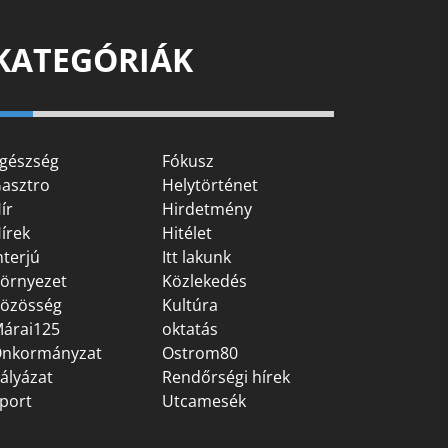
KATEGÓRIÁK
gészség
Fókusz
asztro
Helytörténet
ír
Hirdetmény
írek
Hitélet
nterjú
Itt lakunk
örnyezet
Közlekedés
özösség
Kultúra
árai125
oktatás
nkormányzat
Ostrom80
ályázat
Rendőrségi hírek
port
Utcamesék