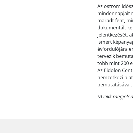
Az ostrom idősz
mindennapjait m
maradt fent, mi
dokumentált kel
jelentkezését, 
ismert képanyag
évfordulójára em
tervezik bemuta
több mint 200 e
Az Eidolon Centr
nemzetközi platf
bemutatásával, 
(A cikk megjele