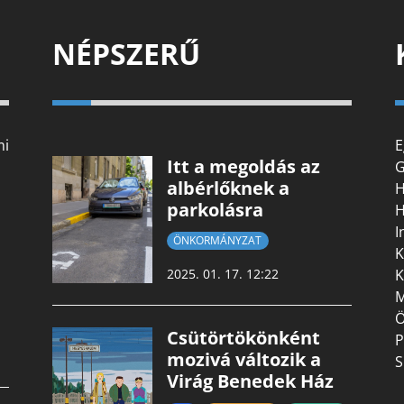
NÉPSZERŰ
mi
E
Itt a megoldás az
G
albérlőknek a
H
parkolásra
H
I
ÖNKORMÁNYZAT
K
K
2025. 01. 17. 12:22
M
Ö
Csütörtökönként
P
mozivá változik a
S
Virág Benedek Ház