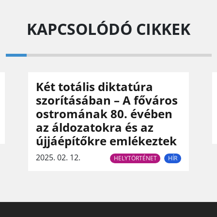
KAPCSOLÓDÓ CIKKEK
Két totális diktatúra
szorításában – A főváros
ostromának 80. évében
az áldozatokra és az
újjáépítőkre emlékeztek
2025. 02. 12.
HELYTÖRTÉNET
HÍR