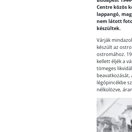
Budapest 1944-
Centre közös k
lappangó, magá
nem látott fot
készültek.
Várják mindazok
készült az ostr
ostromához. 194
kellett éljék a 
tömeges likvidál
beavatkozását, 
légópincékbe sz
nélkülözve, áram