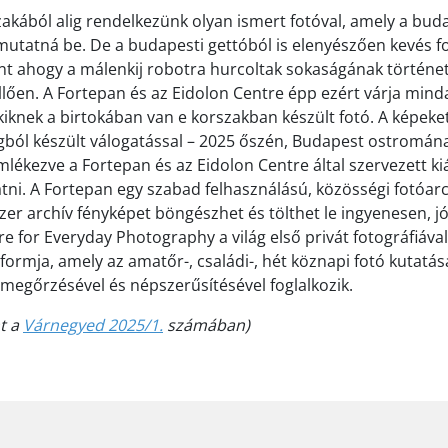
akából alig rendelkezünk olyan ismert fotóval, amely a bud
utatná be. De a budapesti gettóból is elenyészően kevés fo
nt ahogy a málenkij robotra hurcoltak sokaságának történe
lően. A Fortepan és az Eidolon Centre épp ezért várja mind
akiknek a birtokában van e korszakban készült fotó. A képeke
ból készült válogatással – 2025 őszén, Budapest ostromána
lékezve a Fortepan és az Eidolon Centre által szervezett kiá
tni. A Fortepan egy szabad felhasználású, közösségi fotóar
zer archív fényképet böngészhet és tölthet le ingyenesen, 
e for Everyday Photography a világ első privát fotográfiával
ormja, amely az amatőr-, családi-, hét köznapi fotó kutatás
megőrzésével és népszerűsítésével foglalkozik.
nt a
Várnegyed 2025/1.
számában)