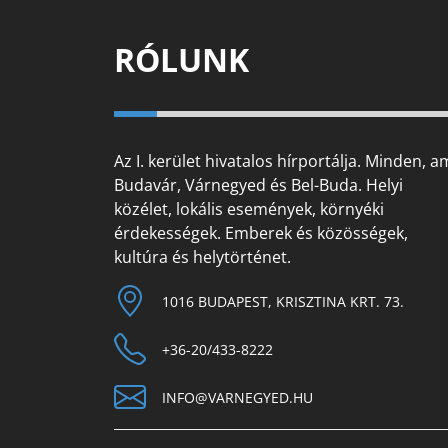
RÓLUNK
Az I. kerület hivatalos hírportálja. Minden, a
Budavár, Várnegyed és Bel-Buda. Helyi
közélet, lokális események, környéki
érdekességek. Emberek és közösségek,
kultúra és helytörténet.
1016 BUDAPEST, KRISZTINA KRT. 73.
+36-20/433-8222
INFO@VARNEGYED.HU