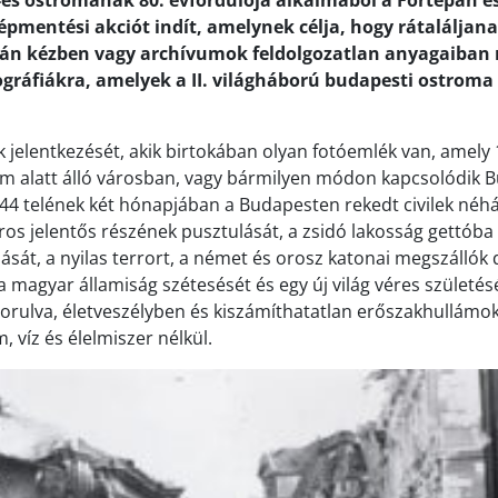
es ostromának 80. évfordulója alkalmából a Fortepan és
épmentési akciót indít, amelynek célja, hogy rátaláljan
n kézben vagy archívumok feldolgozatlan anyagaiban r
ográfiákra, amelyek a II. világháború budapesti ostroma
 jelentkezését, akik birtokában olyan fotóemlék van, amely
om alatt álló városban, vagy bármilyen módon kapcsolódik 
4 telének két hónapjában a Budapesten rekedt civilek néhán
város jelentős részének pusztulását, a zsidó lakosság gettóba
ását, a nyilas terrort, a német és orosz katonai megszállók
a magyar államiság szétesését és egy új világ véres születés
orulva, életveszélyben és kiszámíthatatlan erőszakhullámok
, víz és élelmiszer nélkül.