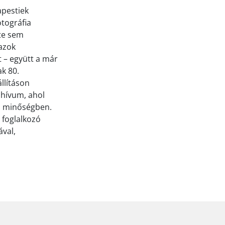
apestiek
tográfia
te sem
azok
t – együtt a már
k 80.
llításon
chívum, ahol
jó minőségben.
 foglalkozó
ával,