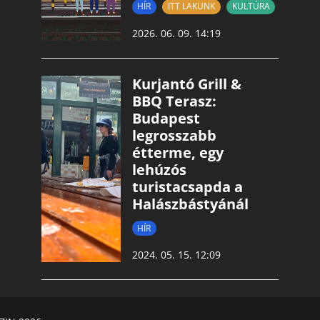
HÍR
ITT LAKUNK
KULTÚRA
2026. 06. 09. 14:19
Kurjantó Grill &
BBQ Terasz:
Budapest
legrosszabb
étterme, egy
lehúzós
turistacsapda a
Halászbástyánál
HÍR
2024. 05. 15. 12:09