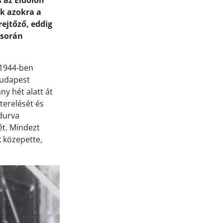
 az Eidolon
ak azokra a
ejtőző, eddig
 során
 1944-ben
Budapest
y hét alatt át
 terelését és
 durva
ét. Mindezt
 közepette,