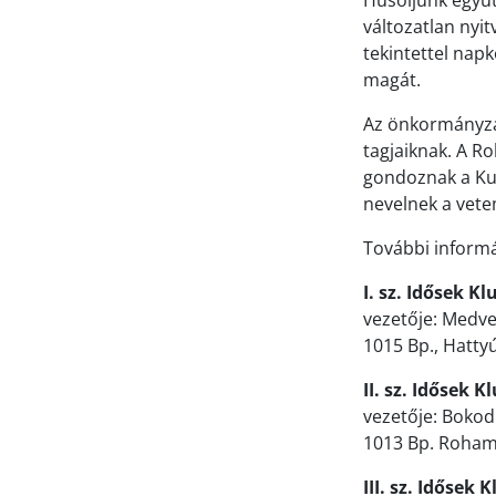
Hűsöljünk együt
változatlan nyit
tekintettel nap
magát.
Az önkormányzat
tagjaiknak. A R
gondoznak a Kun
nevelnek a vete
További informá
I. sz. Idősek Kl
vezetője: Medv
1015 Bp., Hattyú
II. sz. Idősek K
vezetője: Bokod
1013 Bp. Roham 
III. sz. Idősek 