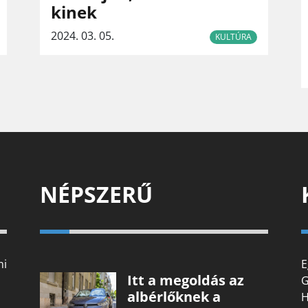
kinek
2024. 03. 05.
KULTÚRA
NÉPSZERŰ
mi
E
Itt a megoldás az
G
albérlőknek a
H