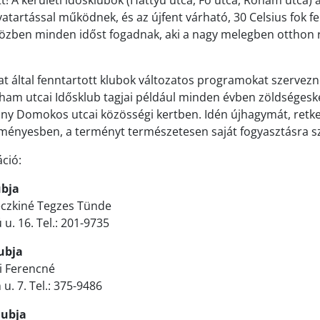
t! A kerületi idősklubok (Hattyú utca, Fő utca, Roham utca) 
vatartással működnek, és az újfent várható, 30 Celsius fok fe
közben minden időst fogadnak, aki a nagy melegben otthon 
 által fenntartott klubok változatos programokat szervezn
oham utcai Idősklub tagjai például minden évben zöldségesk
y Domokos utcai közösségi kertben. Idén újhagymát, retket
ményesben, a terményt természetesen saját fogyasztásra s
ció:
ubja
eczkiné Tegzes Tünde
 u. 16. Tel.: 201-9735
lubja
i Ferencné
u. 7. Tel.: 375-9486
Klubja