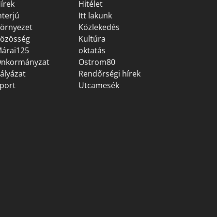
írek
Hitélet
nterjú
Itt lakunk
örnyezet
Közlekedés
özösség
Kultúra
árai125
oktatás
nkormányzat
Ostrom80
ályázat
Rendőrségi hírek
port
Utcamesék