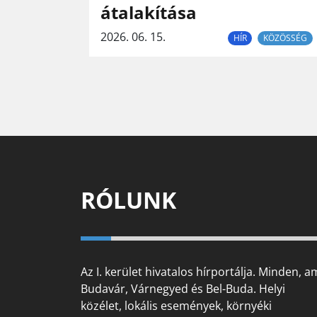
átalakítása
2026. 06. 15.
HÍR
KÖZÖSSÉG
RÓLUNK
Az I. kerület hivatalos hírportálja. Minden, a
Budavár, Várnegyed és Bel-Buda. Helyi
közélet, lokális események, környéki