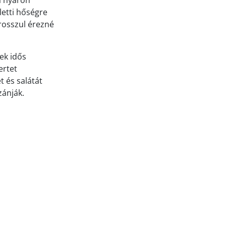
a nyáron
letti hőségre
rosszul érezné
ek idős
ertet
 és salátát
zánják.