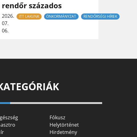
rendőr százados
2026.
ITT LAKUNK
ÖNKORMÁNYZAT
RENDŐRSÉGI HÍREK
07.
06.
KATEGÓRIÁK
gészség
Fókusz
asztro
Helytörténet
ír
Hirdetmény