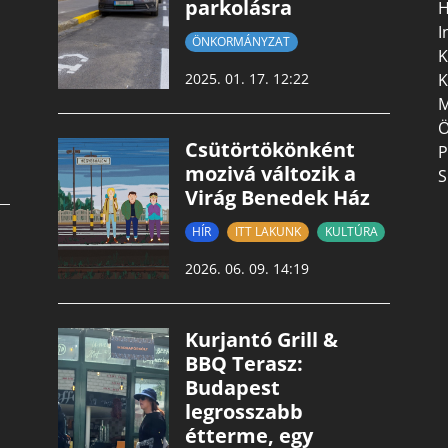
parkolásra
H
I
ÖNKORMÁNYZAT
K
K
2025. 01. 17. 12:22
M
Ö
Csütörtökönként
P
mozivá változik a
S
Virág Benedek Ház
HÍR
ITT LAKUNK
KULTÚRA
2026. 06. 09. 14:19
Kurjantó Grill &
BBQ Terasz:
Budapest
legrosszabb
étterme, egy