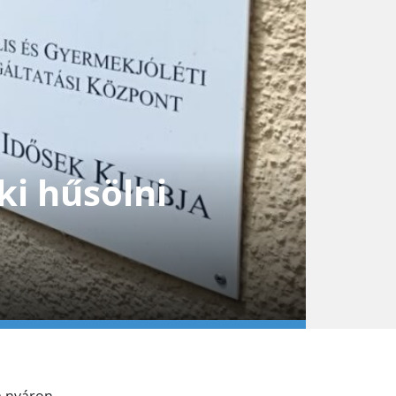
ki hűsölni