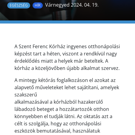
Várnegyed 2024. 04. 19.
EGÉSZSÉG
HÍR
A Szent Ferenc Kórház ingyenes otthonápolási
képzést tart a héten, viszont a rendkívül nagy
érdeklődés miatt a helyek már beteltek. A
kórház a közeljövőben újabb alkalmat szervez.
A mintegy kétórás foglalkozáson el azokat az
alapvető műveleteket lehet sajátítani, amelyek
szakszerű
alkalmazásával a kórházból hazakerülő
lábadozó beteget a hozzátartozók otthon
könnyebben el tudják látni. Az oktatás azt a
célt is szolgálja, hogy az otthonápolási
eszközök bemutatásával, használatuk