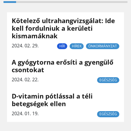
Kötelező ultrahangvizsgálat: Ide
kell fordulniuk a kerületi
kismamáknak
2024. 02. 29.
HÍR
HÍREK
ÖNKORMÁNYZAT
A gyógytorna erősíti a gyengülő
csontokat
2024. 02. 22.
EGÉSZSÉG
D-vitamin pótlással a téli
betegségek ellen
2024. 01. 19.
EGÉSZSÉG