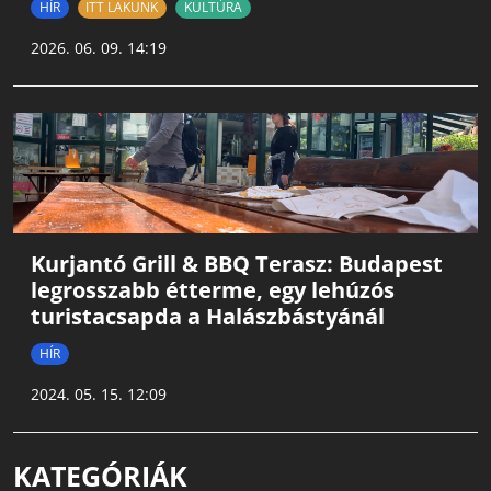
HÍR
ITT LAKUNK
KULTÚRA
2026. 06. 09. 14:19
Kurjantó Grill & BBQ Terasz: Budapest
legrosszabb étterme, egy lehúzós
turistacsapda a Halászbástyánál
HÍR
2024. 05. 15. 12:09
KATEGÓRIÁK