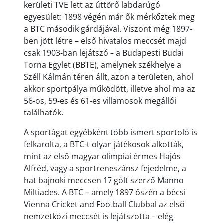
kerületi TVE lett az úttörő labdarúgó
egyesület: 1898 végén már ők mérkőztek meg
a BTC második gárdájával. Viszont még 1897-
ben jött létre – első hivatalos meccsét majd
csak 1903-ban lejátszó – a Budapesti Budai
Torna Egylet (BBTE), amelynek székhelye a
Széll Kálmán téren állt, azon a területen, ahol
akkor sportpálya működött, illetve ahol ma az
56-os, 59-es és 61-es villamosok megállói
találhatók.
A sportágat egyébként több ismert sportoló is
felkarolta, a BTC-t olyan játékosok alkották,
mint az első magyar olimpiai érmes Hajós
Alfréd, vagy a sportreneszánsz fejedelme, a
hat bajnoki meccsen 17 gólt szerző Manno
Miltiades. A BTC – amely 1897 őszén a bécsi
Vienna Cricket and Football Clubbal az első
nemzetközi meccsét is lejátszotta – elég