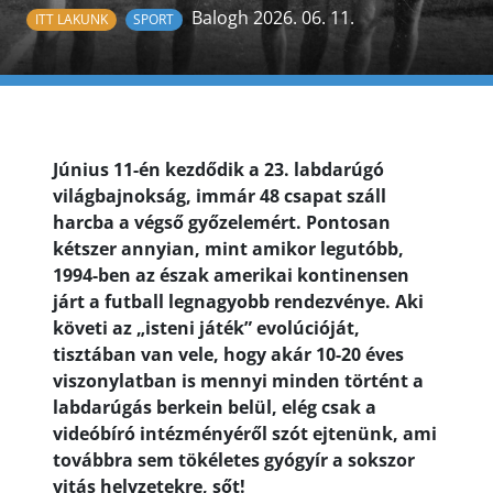
Balogh 2026. 06. 11.
ITT LAKUNK
SPORT
Június 11-én kezdődik a 23. labdarúgó
világbajnokság, immár 48 csapat száll
harcba a végső győzelemért. Pontosan
kétszer annyian, mint amikor legutóbb,
1994-ben az észak amerikai kontinensen
járt a futball legnagyobb rendezvénye. Aki
követi az „isteni játék” evolúcióját,
tisztában van vele, hogy akár 10-20 éves
viszonylatban is mennyi minden történt a
labdarúgás berkein belül, elég csak a
videóbíró intézményéről szót ejtenünk, ami
továbbra sem tökéletes gyógyír a sokszor
vitás helyzetekre, sőt!