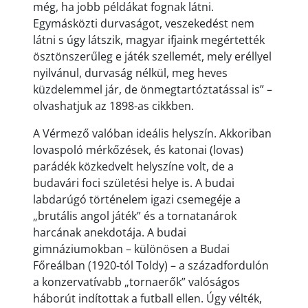
még, ha jobb példákat fognak látni.
Egymásközti durvaságot, veszekedést nem
látni s úgy látszik, magyar ifjaink megértették
ösztönszerűleg e játék szellemét, mely eréllyel
nyilvánul, durvaság nélkül, meg heves
küzdelemmel jár, de önmegtartóztatással is” –
olvashatjuk az 1898-as cikkben.
A Vérmező valóban ideális helyszín. Akkoriban
lovaspoló mérkőzések, és katonai (lovas)
parádék közkedvelt helyszíne volt, de a
budavári foci születési helye is. A budai
labdarúgó történelem igazi csemegéje a
„brutális angol játék” és a tornatanárok
harcának anekdotája. A budai
gimnáziumokban – különösen a Budai
Főreálban (1920-tól Toldy) – a századfordulón
a konzervatívabb „tornaerők” valóságos
háborút indítottak a futball ellen. Úgy vélték,