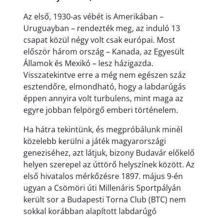
Az első, 1930-as vébét is Amerikában –
Uruguayban – rendezték meg, az induló 13
csapat közül négy volt csak európai. Most
először három ország – Kanada, az Egyesült
Államok és Mexikó – lesz házigazda.
Visszatekintve erre a még nem egészen száz
esztendőre, elmondható, hogy a labdarúgás
éppen annyira volt turbulens, mint maga az
egyre jobban felpörgő emberi történelem.
Ha hátra tekintünk, és megpróbálunk minél
közelebb kerülni a játék magyarországi
geneziséhez, azt látjuk, bizony Budavár előkelő
helyen szerepel az úttörő helyszínek között. Az
első hivatalos mérkőzésre 1897. május 9-én
ugyan a Csömöri úti Millenáris Sportpályán
került sor a Budapesti Torna Club (BTC) nem
sokkal korábban alapított labdarúgó