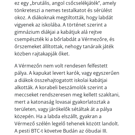
ez egy „brutális, angol csőcselékjáték”, amely
tönkreteszi a nemes testalkatot és sérülést
okoz. A diákoknak megtiltották, hogy labdát
vigyenek az iskolába. A történet szerint a
gimnázium diákjai a kabátjuk alá rejtve
csempészték ki a bőrlabdát a Vérmezőre, és
őrszemeket állítottak, nehogy tanáraik játék
közben rajtakapják őket.
A Vérmezőn nem volt rendesen felfestett
pálya. A kapukat levert karók, vagy egyszerűen
a diákok összehajtogatott iskolai kabátjai
alkották. A korabeli beszámolók szerint a
meccseket rendszeresen meg kellett szakítani,
mert a katonaság lovasai gyakorlatoztak a
területen, vagy járókelők sétáltak át a pálya
közepén. Ha a labda elszállt, gyakran a
Vérmező szélén legelő tehenek között landolt.
A pesti BTC-t követve Budán az óbudai III.