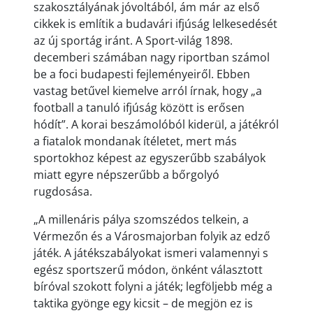
szakosztályának jóvoltából, ám már az első
cikkek is említik a budavári ifjúság lelkesedését
az új sportág iránt. A Sport-világ 1898.
decemberi számában nagy riportban számol
be a foci budapesti fejleményeiről. Ebben
vastag betűvel kiemelve arról írnak, hogy „a
football a tanuló ifjúság között is erősen
hódít”. A korai beszámolóból kiderül, a játékról
a fiatalok mondanak ítéletet, mert más
sportokhoz képest az egyszerűbb szabályok
miatt egyre népszerűbb a bőrgolyó
rugdosása.
„A millenáris pálya szomszédos telkein, a
Vérmezőn és a Városmajorban folyik az edző
játék. A játékszabályokat ismeri valamennyi s
egész sportszerű módon, önként választott
bíróval szokott folyni a játék; legföljebb még a
taktika gyönge egy kicsit – de megjön ez is