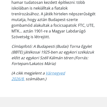
hamar tudatosan kezdett építkezni: több
iskolában is nekiálltak a fiatalok
trenírozásához. A játék hirtelen népszerűségét
mutatja, hogy aztán Budapest-szerte
gombamód alakultak a focicsapatok: FTC, UTE,
MTK… aztán 1901-re a Magyar Labdarúgó
Szövetség is létrejött.
Címlapfotó: A Budapesti (Budai) Torna Egylet
(BBTE) játékosai 1925-ben az egykori székázuk
előtt az egykori Széll Kálmán téren (Forrás:
Fortepan/Lakatos Mária)
(A cikk megjelent a
Várnegyed
2026/8.
számában.)