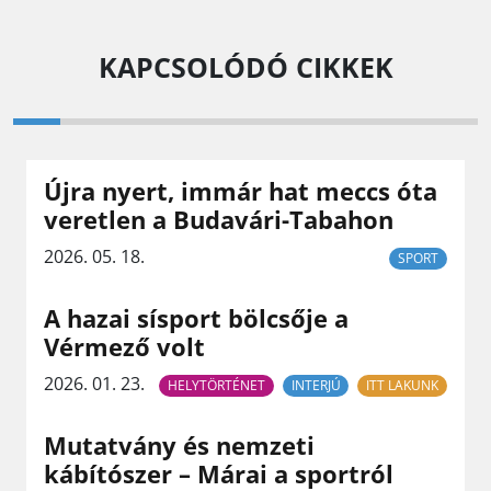
KAPCSOLÓDÓ CIKKEK
Újra nyert, immár hat meccs óta
veretlen a Budavári-Tabahon
2026. 05. 18.
SPORT
A hazai sísport bölcsője a
Vérmező volt
2026. 01. 23.
HELYTÖRTÉNET
INTERJÚ
ITT LAKUNK
Mutatvány és nemzeti
kábítószer – Márai a sportról