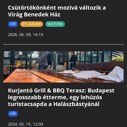
Csütörtökönként mozivá változik a
Virág Benedek Ház
HÍR
ITT LAKUNK
KULTÚRA
2026. 06. 09. 14:19
Kurjantó Grill & BBQ Terasz: Budapest
legrosszabb étterme, egy lehúzós
turistacsapda a Halászbástyánál
HÍR
2024. 05. 15. 12:09