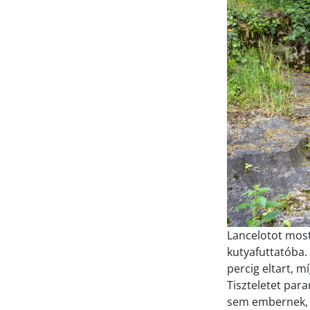
Lancelotot most
kutyafuttatóba.
percig eltart, 
Tiszteletet par
sem embernek, s