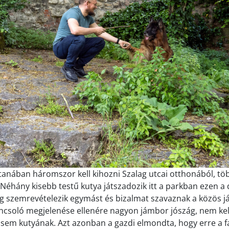
anában háromszor kell kihozni Szalag utcai otthonából, tö
 Néhány kisebb testű kutya játszadozik itt a parkban ezen a
míg szemrevételezik egymást és bizalmat szavaznak a közös já
ancsoló megjelenése ellenére nagyon jámbor jószág, nem kell
em kutyának. Azt azonban a gazdi elmondta, hogy erre a fa