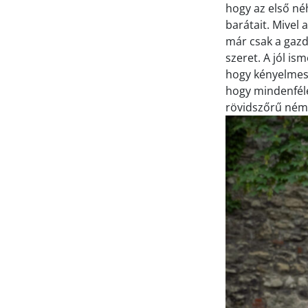
hogy az első né
barátait. Mivel 
már csak a gazd
szeret. A jól is
hogy kényelmese
hogy mindenféle
rövidszőrű ném