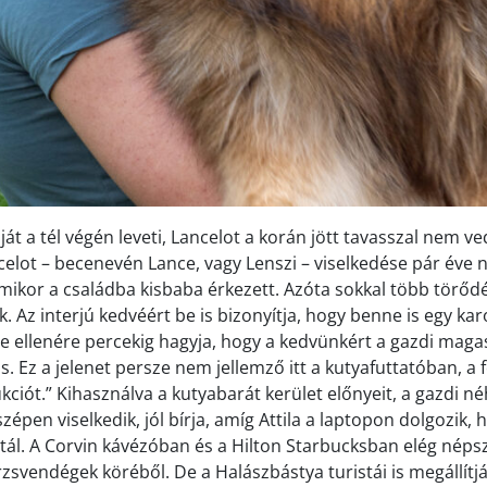
t a tél végén leveti, Lancelot a korán jött tavasszal nem ve
ncelot – becenevén Lance, vagy Lenszi – viselkedése pár éve
mikor a családba kisbaba érkezett. Azóta sokkal több törődé
 Az interjú kedvéért be is bizonyítja, hogy benne is egy kar
te ellenére percekig hagyja, hogy a kedvünkért a gazdi maga
 is. Ez a jelenet persze nem jellemző itt a kutyafuttatóban, a
kciót.” Kihasználva a kutyabarát kerület előnyeit, a gazdi n
szépen viselkedik, jól bírja, amíg Attila a laptopon dolgozik, 
ztál. A Corvin kávézóban és a Hilton Starbucksban elég népsz
rzsvendégek köréből. De a Halászbástya turistái is megállítj