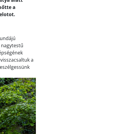
stya alatt
nőtte a
elotot.
bundájú
ő nagytestű
szépségének
visszacsaltuk a
lbeszélgessünk