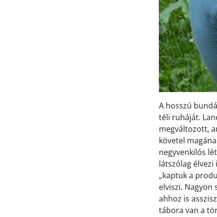
A hosszú bundájá
téli ruháját. La
megváltozott, a
követel magának.
negyvenkilós lé
látszólag élvezi
„kaptuk a produ
elviszi. Nagyon 
ahhoz is asszis
tábora van a tö