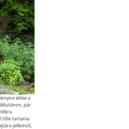
bbnyire ebbe a
 délutánon, pár
tékra.
 tőle tartania
jtára jellemző,