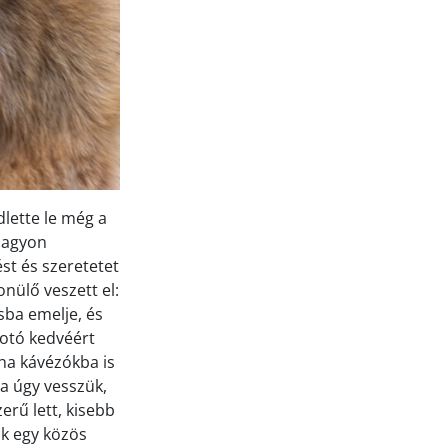
dlette le még a
 nagyon
st és szeretetet
onülő veszett el:
sba emelje, és
 fotó kedvéért
éha kávézókba is
ha úgy vesszük,
erű lett, kisebb
ák egy közös