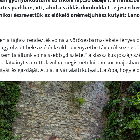
ban gyönyörködtünk az Iskola lépcső tetején, a Halászbá
atos parkban, ott, ahol a sziklás domboldalt teljesen be
ikor észrevettük az előkelő ónémetjuhász kutyát: Lanc
n a tájhoz rendezték volna a vörösesbarna-fekete fényes 
 úgy olvadt bele az élénkzöld növényzetbe távolról közeled
 sem találtunk volna szebb „díszletet” a klasszikus jószág 
t a látványt szerettük volna megismételni, amikor májusban 
yát és gazdáját, Attilát a Vár alatti kutyafuttatóba, hogy e