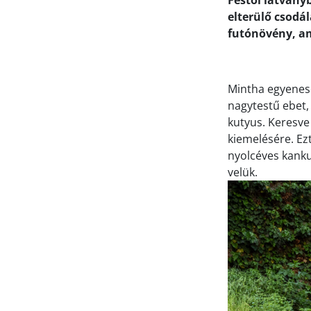
Festői látvány
elterülő csodál
futónövény, am
Mintha egyenese
nagytestű ebet,
kutyus. Keresve
kiemelésére. Ez
nyolcéves kankut
velük.