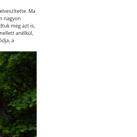
elveszítette. Ma
on nagyon
dtuk meg azt is,
llett anélkül,
dja, a