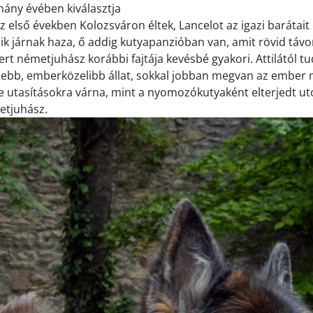
hány évében kiválasztja
az első években Kolozsváron éltek, Lancelot az igazi barátait 
ik járnak haza, ő addig kutyapanzióban van, amit rövid táv
mert németjuhász korábbi fajtája kevésbé gyakori. Attilától tu
bb, emberközelibb állat, sokkal jobban megvan az ember me
 utasításokra várna, mint a nyomozókutyaként elterjedt utó
etjuhász.