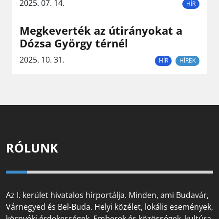
2025. 07. 14.
HÍR
Megkeverték az útirányokat a
Dózsa György térnél
2025. 10. 31.
HÍR
HÍREK
RÓLUNK
Az I. kerület hivatalos hírportálja. Minden, ami Budavár,
Várnegyed és Bel-Buda. Helyi közélet, lokális események,
környéki érdekességek. Emberek és közösségek, kultúra