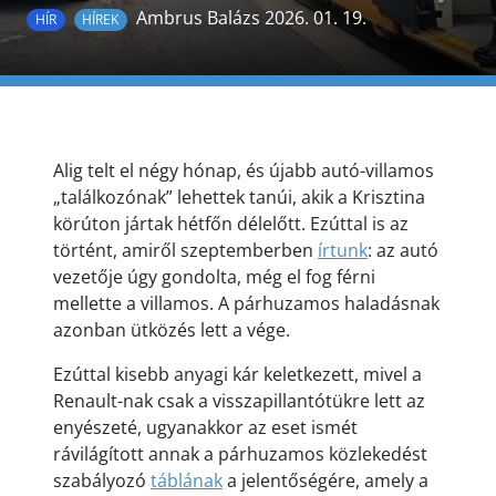
Ambrus Balázs 2026. 01. 19.
HÍR
HÍREK
Alig telt el négy hónap, és újabb autó-villamos
„találkozónak” lehettek tanúi, akik a Krisztina
körúton jártak hétfőn délelőtt. Ezúttal is az
történt, amiről szeptemberben
írtunk
: az autó
vezetője úgy gondolta, még el fog férni
mellette a villamos. A párhuzamos haladásnak
azonban ütközés lett a vége.
Ezúttal kisebb anyagi kár keletkezett, mivel a
Renault-nak csak a visszapillantótükre lett az
enyészeté, ugyanakkor az eset ismét
rávilágított annak a párhuzamos közlekedést
szabályozó
táblának
a jelentőségére, amely a