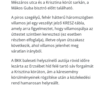
Mészáros utca és a Krisztina körút sarkán, a
Mákos Guba bisztró előtt található.
A piros szegélyű, fehér hátterű háromszögben
villamos jel egy veszélyt jelző KRESZ-tábla,
amely arra figyelmeztet, hogy villamospálya az
úttestet szintben keresztezi (ez esetben
részben elfoglalja), illetve olyan útszakasz
következik, ahol villamos jelenhet meg
váratlan irányból.
A BKK baleseti helyszínelő autója rövid időre
lezárta az Erzsébet híd felé tartó sáv forgalmát
a Krisztina körúton, ám a káresemény
körülményeinek rögzítése után a közlekedési
rend hamarosan helyreállt.