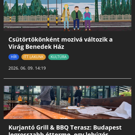
Csütörtökönként mozivá változik a
Virág Benedek Ház
HÍR
ITT LAKUNK
KULTÚRA
2026. 06. 09. 14:19
Kurjantó Grill & BBQ Terasz: Budapest
legrosszabb étterme, egy lehúzós